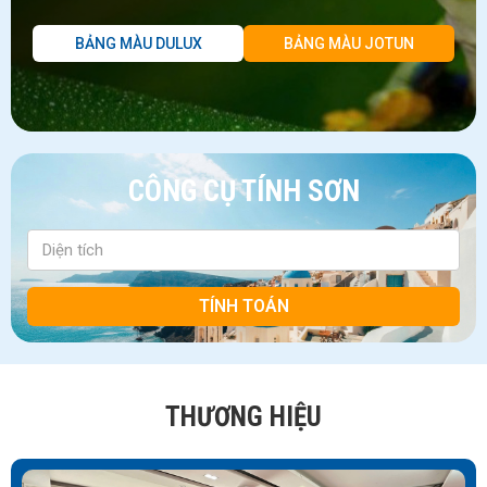
BẢNG MÀU DULUX
BẢNG MÀU JOTUN
CÔNG CỤ TÍNH SƠN
TÍNH TOÁN
THƯƠNG HIỆU