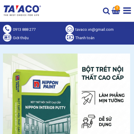
0
0913 888 277
tavaco.vn@gmail.com
Giới thiệu
Thanh toán