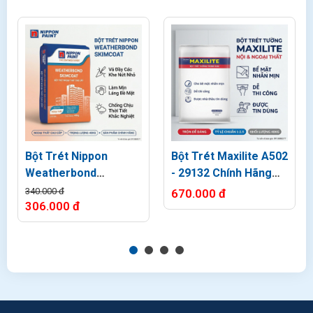
Bột Trét Nippon
Bột Trét Maxilite A502
Weatherbond
- 29132 Chính Hãng
Skimcoat
Giá Rẻ Bao 40kg
340.000 đ
670.000 đ
306.000 đ