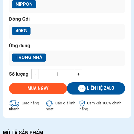
NIPPON
Đóng Gói
40KG
Ứng dụng
TRONG NHÀ
Số lượng
-
+
LIÊN HỆ ZALO
MUA NGAY
Giao hàng
Báo giá linh
Cam kết 100% chính
nhanh
hoạt
hãng
MÔ TẢ SẢN PHẨM