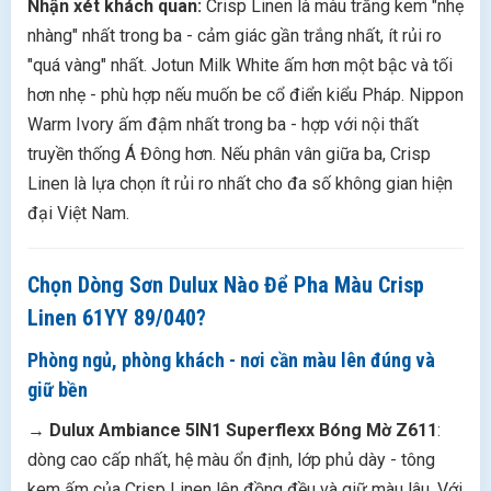
Nhận xét khách quan:
Crisp Linen là màu trắng kem "nhẹ
nhàng" nhất trong ba - cảm giác gần trắng nhất, ít rủi ro
"quá vàng" nhất. Jotun Milk White ấm hơn một bậc và tối
hơn nhẹ - phù hợp nếu muốn be cổ điển kiểu Pháp. Nippon
Warm Ivory ấm đậm nhất trong ba - hợp với nội thất
truyền thống Á Đông hơn. Nếu phân vân giữa ba, Crisp
Linen là lựa chọn ít rủi ro nhất cho đa số không gian hiện
đại Việt Nam.
Chọn Dòng Sơn Dulux Nào Để Pha Màu Crisp
Linen 61YY 89/040?
Phòng ngủ, phòng khách - nơi cần màu lên đúng và
giữ bền
→
Dulux Ambiance 5IN1 Superflexx Bóng Mờ Z611
:
dòng cao cấp nhất, hệ màu ổn định, lớp phủ dày - tông
kem ấm của Crisp Linen lên đồng đều và giữ màu lâu. Với