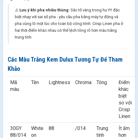
⚠️
Lưu ý khi pha nhiều thùng:
Sắc tố vàng trong họ YY đặc
biệt nhạy với sai số pha - yêu cầu pha bằng máy tự động và
pha cùng lô một lúc cho toàn bộ công trình. Crisp Linen pha ở
hai thời điểm khác nhau có thể lệch tông rõ hơn màu trắng
trung tính.
Các Màu Trắng Kem Dulux Tương Tự Để Tham
Khảo
Mã
Tên
Lightness
Chroma
Tông
Điểm
màu
khác
biệt
so với
Crisp
Linen
30GY
White
88
/014
Trung
Ít ấm
88/014
on
tính
hơn