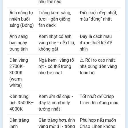
như thế nào
Ánh nắng tự
Trắng kem sáng,
Điều kiện đẹp nhất,
nhiên buổi
tươi - gần giống
màu "đúng" nhất
sáng (Đông)
fan deck
Ánh sáng
Kem nhạt có ánh
Đây là cách màu
ban ngày
vàng nhẹ - dễ chịu,
được thiết kế để
trung tính
không gắt
nhìn
Đèn vàng
Ngả kem–vàng rõ
⚠️ Rủi ro cao nhất:
2700K–
rệt - có thể trông
nhà dùng đèn vàng
3000K
như be nhạt
toàn bộ
(warm
white)
Đèn trung
Kem ấm dễ chịu -
Tốt nhất để Crisp
tính 3500K–
đây là combo lý
Linen lên đúng màu
4000K
tưởng nhất
Đèn trắng
Gần trắng hơn, ánh
Phù hợp nếu muốn
lạnh
vàng mờ đi - trông
Crisp Linen không