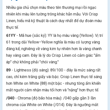
Nhiều gia chủ chọn màu theo tên thương mại rồi ngạc
nhiên khi màu lên tường trông khác hẳn mẫu. Với Crisp
Linen, hiểu mã kỹ thuật là cách duy nhất để dự đoán màu
thực tế.
61YY
- Mã hue (sắc ký): YY là họ màu vàng (Yellow). Vị trí
61 trong dải Yellow–Yellow nghĩa là màu có lượng vàng
đáng kể, nghiêng về vàng kim tự nhiên hơn là vàng chanh
hay vàng cam. Đây là lý do Crisp Linen có cảm giác "ấm
áp" chứ không phải "chói vàng."
89
- Lightness (độ sáng): 89/100 - đây là mức sáng rất
cao, chỉ kém trắng giấy vài bậc. Crisp Linen thực tế sáng
hơn White on White (88) một bậc - nhưng tông ấm khiến
mắt người cảm nhận màu tối hơn và "nặng" hơn thực tế.
/040
- Chroma (độ bão hòa màu): /040 gấp gần 3 lần
chroma của White on White (/014). Đây là ngưỡng mắt