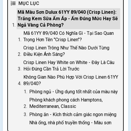
MỤC LỤC
Mã Màu Sơn Dulux 61YY 89/040 (Crisp Linen):
Trắng Kem Sữa Ấm Áp - Ấm Đúng Mức Hay Sẽ
Ngả Vàng Cả Phòng?
Mã 61YY 89/040 Có Nghĩa Gì - Tại Sao Quan
Trọng Hơn Tên "Crisp Linen"?
Crisp Linen Trông Như Thế Nào Dưới Từng
Điều Kiện Ánh Sáng?
Crisp Linen Hay White on White - Đây Là Câu
Hỏi Đúng Cần Trả Lời Trước
Không Gian Nào Phù Hợp Với Crisp Linen 61YY
89/040?
Phòng ngủ - Ứng dụng tốt nhất của màu này
Phòng khách phong cách Hamptons,
Mediterranean, Classic
Phòng ăn - Kích thích cảm giác ngon miệng
Nhà ống, nhà phố truyền thống - Màu sơn
"làm mới không phá cũ"