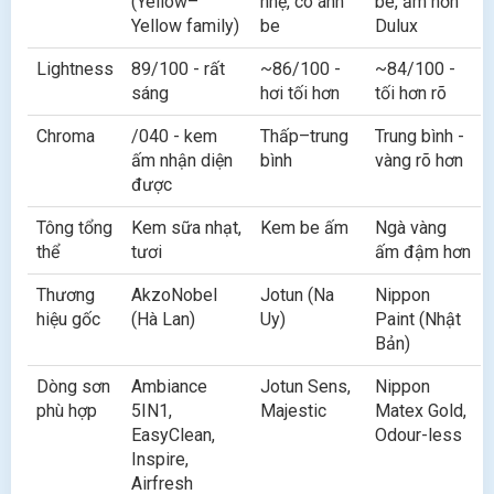
(Yellow–
nhẹ, có ánh
be, ấm hơn
Yellow family)
be
Dulux
Lightness
89/100 - rất
~86/100 -
~84/100 -
sáng
hơi tối hơn
tối hơn rõ
Chroma
/040 - kem
Thấp–trung
Trung bình -
ấm nhận diện
bình
vàng rõ hơn
được
Tông tổng
Kem sữa nhạt,
Kem be ấm
Ngà vàng
thể
tươi
ấm đậm hơn
Thương
AkzoNobel
Jotun (Na
Nippon
hiệu gốc
(Hà Lan)
Uy)
Paint (Nhật
Bản)
Dòng sơn
Ambiance
Jotun Sens,
Nippon
phù hợp
5IN1,
Majestic
Matex Gold,
EasyClean,
Odour-less
Inspire,
Airfresh