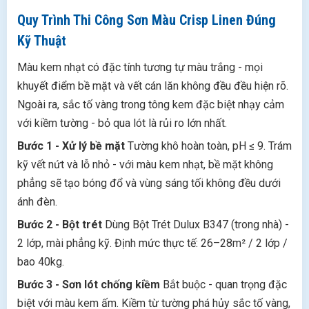
Quy Trình Thi Công Sơn Màu Crisp Linen Đúng
Kỹ Thuật
Màu kem nhạt có đặc tính tương tự màu trắng - mọi
khuyết điểm bề mặt và vết cán lăn không đều đều hiện rõ.
Ngoài ra, sắc tố vàng trong tông kem đặc biệt nhạy cảm
với kiềm tường - bỏ qua lót là rủi ro lớn nhất.
Bước 1 - Xử lý bề mặt
Tường khô hoàn toàn, pH ≤ 9. Trám
kỹ vết nứt và lỗ nhỏ - với màu kem nhạt, bề mặt không
phẳng sẽ tạo bóng đổ và vùng sáng tối không đều dưới
ánh đèn.
Bước 2 - Bột trét
Dùng Bột Trét Dulux B347 (trong nhà) -
2 lớp, mài phẳng kỹ. Định mức thực tế: 26–28m² / 2 lớp /
bao 40kg.
Bước 3 - Sơn lót chống kiềm
Bắt buộc - quan trọng đặc
biệt với màu kem ấm. Kiềm từ tường phá hủy sắc tố vàng,