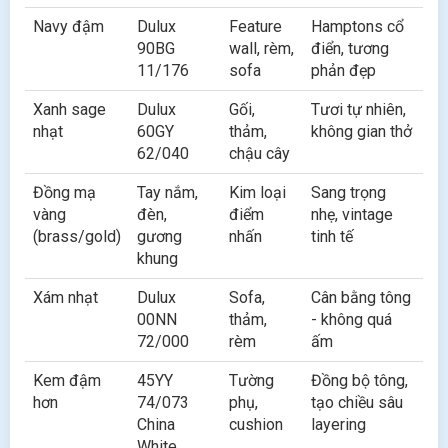
Navy đậm
Dulux
Feature
Hamptons cổ
90BG
wall, rèm,
điển, tương
11/176
sofa
phản đẹp
Xanh sage
Dulux
Gối,
Tươi tự nhiên,
nhạt
60GY
thảm,
không gian thở
62/040
chậu cây
Đồng mạ
Tay nắm,
Kim loại
Sang trọng
vàng
đèn,
điểm
nhẹ, vintage
(brass/gold)
gương
nhấn
tinh tế
khung
Xám nhạt
Dulux
Sofa,
Cân bằng tông
00NN
thảm,
- không quá
72/000
rèm
ấm
Kem đậm
45YY
Tường
Đồng bộ tông,
hơn
74/073
phụ,
tạo chiều sâu
China
cushion
layering
White