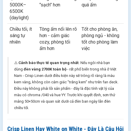
5000K–
"sạch" hơn
quá ấm
6500K
(daylight)
Chiều tối, ít
Tông ấm nổi lên rõ
Tốt cho phòng ăn,
sáng tự
hơn - cảm giác
phòng ngủ - không
nhiên
cozy, phòng tối
tốt cho phòng làm
ấm hơn
việc
⚠️
Cảnh báo thực tế quan trọng nhất:
Nếu ngôi nhà bạn
dùng
đèn vàng 2700K toàn bộ
- rất phổ biến trong nhà ở Việt
Nam - Crisp Linen dưới điều kiện này sẽ trông rõ ràng là màu
kem vàng, không còn cảm giác "trắng kem" như trên fan deck.
Điều này không phải lỗi sản phẩm - đây là đặc tính vật lý của
màu có chroma /040 và hue YY. Trước khi quyết định, sơn thử
mảng 50×50cm và quan sát dưới cả đèn ban ngày lẫn đèn
chiều tối.
Crisp Linen Hay White on White - Đây Là Câu Hỏi