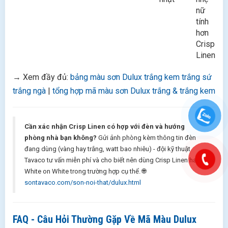
nữ
tính
hơn
Crisp
Linen
→ Xem đầy đủ:
bảng màu sơn Dulux trắng kem trắng sứ
trắng ngà
|
tổng hợp mã màu sơn Dulux trắng & trắng kem
Cần xác nhận Crisp Linen có hợp với đèn và hướng
phòng nhà bạn không?
Gửi ảnh phòng kèm thông tin đèn
đang dùng (vàng hay trắng, watt bao nhiêu) - đội kỹ thuật
Tavaco tư vấn miễn phí và cho biết nên dùng Crisp Linen hay
White on White trong trường hợp cụ thể. 🌐
sontavaco.com/son-noi-that/dulux.html
FAQ - Câu Hỏi Thường Gặp Về Mã Màu Dulux