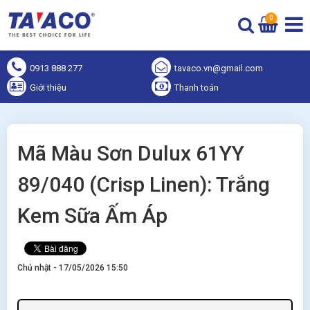
0
0913 888 277
tavaco.vn@gmail.com
Giới thiệu
Thanh toán
Mã Màu Sơn Dulux 61YY
89/040 (Crisp Linen): Trắng
Kem Sữa Ấm Áp
Chủ nhật - 17/05/2026 15:50