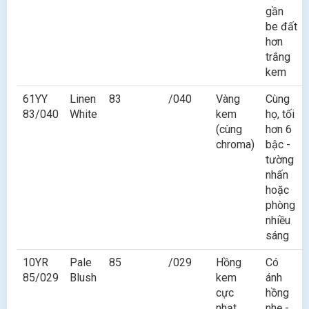
gần
be đất
hơn
trắng
kem
61YY
Linen
83
/040
Vàng
Cùng
83/040
White
kem
họ, tối
(cùng
hơn 6
chroma)
bậc -
tường
nhấn
hoặc
phòng
nhiều
sáng
10YR
Pale
85
/029
Hồng
Có
85/029
Blush
kem
ánh
cực
hồng
nhạt
nhẹ -