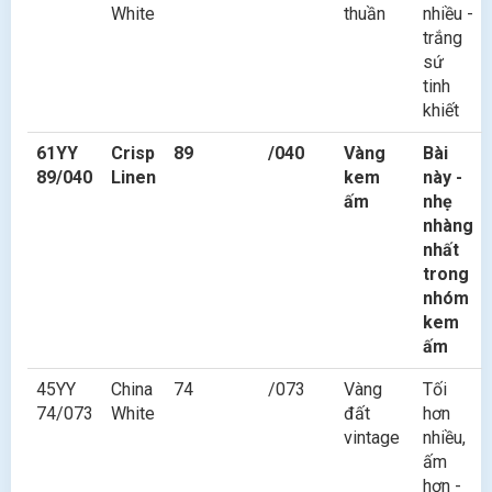
White
thuần
nhiều -
trắng
sứ
tinh
khiết
61YY
Crisp
89
/040
Vàng
Bài
89/040
Linen
kem
này -
ấm
nhẹ
nhàng
nhất
trong
nhóm
kem
ấm
45YY
China
74
/073
Vàng
Tối
74/073
White
đất
hơn
vintage
nhiều,
ấm
hơn -