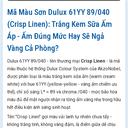
Không gian nên tránh Crisp Linen
Mã Màu Sơn Dulux 61YY 89/040
Phối Màu Với Crisp Linen 61YY 89/040 - Các
Combo Đẹp Thực Tế
(Crisp Linen): Trắng Kem Sữa Ấm
Crisp Linen Và Phong Thủy - Có Hợp Mệnh
Áp - Ấm Đúng Mức Hay Sẽ Ngả
Không?
So Sánh Dulux 61YY 89/040 Crisp Linen Với
Vàng Cả Phòng?
Các Màu Trắng Kem Cùng Phân Khúc
Chọn Dòng Sơn Dulux Nào Để Pha Màu Crisp
Dulux 61YY 89/040 - tên thương mại
Crisp Linen
- là mã
Linen 61YY 89/040?
màu thuộc hệ thống Dulux Colour System của AkzoNobel,
Phòng ngủ, phòng khách - nơi cần màu lên
được phân loại là màu trắng kem sữa ấm (warm cream
đúng và giữ bền
white) với hue 61YY (yellow-yellow - vàng ấm chiếm ưu
Phòng ngủ trẻ em, phòng người có vấn đề
thế), chỉ số sáng L* ≈ 89 và chroma /040 - mức bão hòa
hô hấp
màu đủ để mắt người nhận ra tông ấm vàng nhẹ trong hầu
Phòng ăn, bếp, khu vực cần lau chùi thường
xuyên
hết điều kiện ánh sáng sinh hoạt.
Ngân sách tối ưu, diện tích lớn
Tên "Crisp Linen" gợi màu vải lanh tự nhiên chưa tẩy -
Quy Trình Thi Công Sơn Màu Crisp Linen Đúng
không trắng tinh, không vàng đậm, là điểm giữa dễ chịu