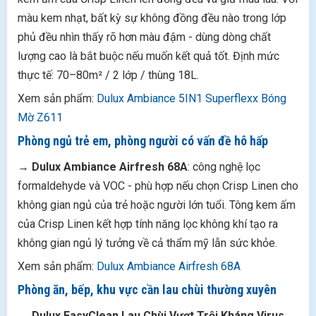
màu kem nhạt, bất kỳ sự không đồng đều nào trong lớp
phủ đều nhìn thấy rõ hơn màu đậm - dùng dòng chất
lượng cao là bắt buộc nếu muốn kết quả tốt. Định mức
thực tế: 70–80m² / 2 lớp / thùng 18L.
Xem sản phẩm:
Dulux Ambiance 5IN1 Superflexx Bóng
Mờ Z611
Phòng ngủ trẻ em, phòng người có vấn đề hô hấp
→
Dulux Ambiance Airfresh 68A
: công nghệ lọc
formaldehyde và VOC - phù hợp nếu chọn Crisp Linen cho
không gian ngủ của trẻ hoặc người lớn tuổi. Tông kem ấm
của Crisp Linen kết hợp tính năng lọc không khí tạo ra
không gian ngủ lý tưởng về cả thẩm mỹ lẫn sức khỏe.
Xem sản phẩm:
Dulux Ambiance Airfresh 68A
Phòng ăn, bếp, khu vực cần lau chùi thường xuyên
→
Dulux EasyClean Lau Chùi Vượt Trội Kháng Virus