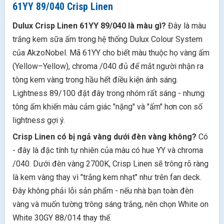
61YY 89/040 Crisp Linen
Dulux Crisp Linen 61YY 89/040 là màu gì?
Đây là màu
trắng kem sữa ấm trong hệ thống Dulux Colour System
của AkzoNobel. Mã 61YY cho biết màu thuộc họ vàng ấm
(Yellow–Yellow), chroma /040 đủ để mắt người nhận ra
tông kem vàng trong hầu hết điều kiện ánh sáng.
Lightness 89/100 đặt đây trong nhóm rất sáng - nhưng
tông ấm khiến màu cảm giác "nặng" và "ấm" hơn con số
lightness gợi ý.
Crisp Linen có bị ngả vàng dưới đèn vàng không?
Có
- đây là đặc tính tự nhiên của màu có hue YY và chroma
/040. Dưới đèn vàng 2700K, Crisp Linen sẽ trông rõ ràng
là kem vàng thay vì "trắng kem nhạt" như trên fan deck.
Đây không phải lỗi sản phẩm - nếu nhà bạn toàn đèn
vàng và muốn tường trông sáng trắng, nên chọn White on
White 30GY 88/014 thay thế.