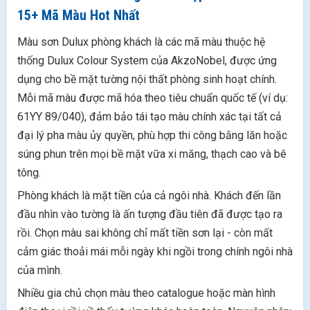
Tính
15+ Mã Màu Hot Nhất
Nhóm 6: Màu Accent Wall - Điểm Nhấn
Phòng Khách 2026
Màu sơn Dulux phòng khách là các mã màu thuộc hệ
Gợi Ý Phối Màu Phòng Khách Theo Phong Cách
thống Dulux Colour System của AkzoNobel, được ứng
Phong Cách Hiện Đại (Modern)
dụng cho bề mặt tường nội thất phòng sinh hoạt chính.
Phong Cách Tối Giản (Minimalist / Japandi)
Mỗi mã màu được mã hóa theo tiêu chuẩn quốc tế (ví dụ:
Phong Cách Indochine / Nhiệt Đới
61YY 89/040), đảm bảo tái tạo màu chính xác tại tất cả
So Sánh Sơn Nội Thất Dulux Với Các Thương
đại lý pha màu ủy quyền, phù hợp thi công bằng lăn hoặc
Hiệu Cùng Phân Khúc
súng phun trên mọi bề mặt vữa xi măng, thạch cao và bê
Chọn Dòng Sơn Dulux Nào Để Thi Công Phòng
tông.
Khách?
Phòng khách là mặt tiền của cả ngôi nhà. Khách đến lần
FAQ - Câu Hỏi Thường Gặp Về Màu Sơn Dulux
đầu nhìn vào tường là ấn tượng đầu tiên đã được tạo ra
Phòng Khách
rồi. Chọn màu sai không chỉ mất tiền sơn lại - còn mất
cảm giác thoải mái mỗi ngày khi ngồi trong chính ngôi nhà
của mình.
Nhiều gia chủ chọn màu theo catalogue hoặc màn hình