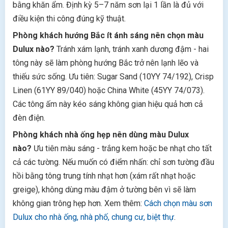
bằng khăn ẩm. Định kỳ 5–7 năm sơn lại 1 lần là đủ với
điều kiện thi công đúng kỹ thuật.
Phòng khách hướng Bắc ít ánh sáng nên chọn màu
Dulux nào?
Tránh xám lạnh, tránh xanh dương đậm - hai
tông này sẽ làm phòng hướng Bắc trở nên lạnh lẽo và
thiếu sức sống. Ưu tiên: Sugar Sand (10YY 74/192), Crisp
Linen (61YY 89/040) hoặc China White (45YY 74/073).
Các tông ấm này kéo sáng không gian hiệu quả hơn cả
đèn điện.
Phòng khách nhà ống hẹp nên dùng màu Dulux
nào?
Ưu tiên màu sáng - trắng kem hoặc be nhạt cho tất
cả các tường. Nếu muốn có điểm nhấn: chỉ sơn tường đầu
hồi bằng tông trung tính nhạt hơn (xám rất nhạt hoặc
greige), không dùng màu đậm ở tường bên vì sẽ làm
không gian trông hẹp hơn. Xem thêm:
Cách chọn màu sơn
Dulux cho nhà ống, nhà phố, chung cư, biệt thự
.