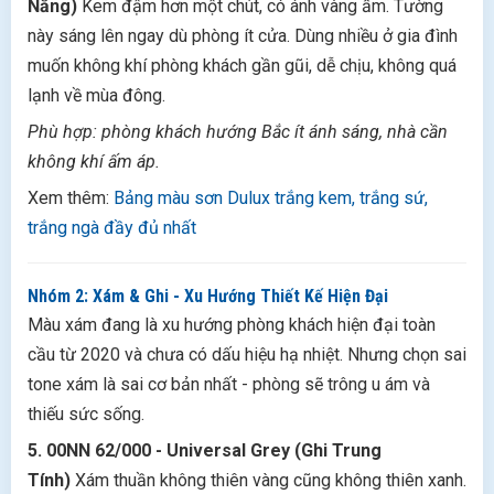
Nắng)
Kem đậm hơn một chút, có ánh vàng ấm. Tường
này sáng lên ngay dù phòng ít cửa. Dùng nhiều ở gia đình
muốn không khí phòng khách gần gũi, dễ chịu, không quá
lạnh về mùa đông.
Phù hợp: phòng khách hướng Bắc ít ánh sáng, nhà cần
không khí ấm áp.
Xem thêm:
Bảng màu sơn Dulux trắng kem, trắng sứ,
trắng ngà đầy đủ nhất
Nhóm 2: Xám & Ghi - Xu Hướng Thiết Kế Hiện Đại
Màu xám đang là xu hướng phòng khách hiện đại toàn
cầu từ 2020 và chưa có dấu hiệu hạ nhiệt. Nhưng chọn sai
tone xám là sai cơ bản nhất - phòng sẽ trông u ám và
thiếu sức sống.
5. 00NN 62/000 - Universal Grey (Ghi Trung
Tính)
Xám thuần không thiên vàng cũng không thiên xanh.