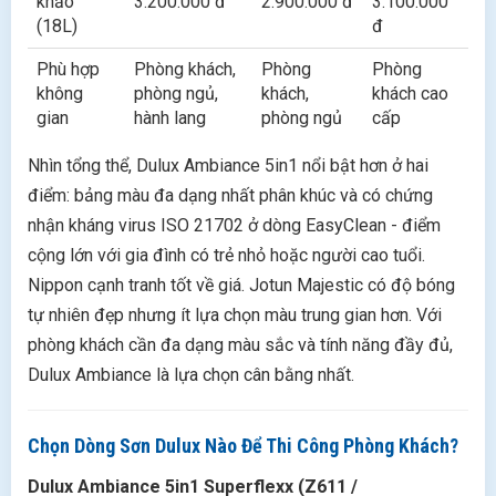
khảo
3.200.000 đ
2.900.000 đ
3.100.000
(18L)
đ
Phù hợp
Phòng khách,
Phòng
Phòng
không
phòng ngủ,
khách,
khách cao
gian
hành lang
phòng ngủ
cấp
Nhìn tổng thể, Dulux Ambiance 5in1 nổi bật hơn ở hai
điểm: bảng màu đa dạng nhất phân khúc và có chứng
nhận kháng virus ISO 21702 ở dòng EasyClean - điểm
cộng lớn với gia đình có trẻ nhỏ hoặc người cao tuổi.
Nippon cạnh tranh tốt về giá. Jotun Majestic có độ bóng
tự nhiên đẹp nhưng ít lựa chọn màu trung gian hơn. Với
phòng khách cần đa dạng màu sắc và tính năng đầy đủ,
Dulux Ambiance là lựa chọn cân bằng nhất.
Chọn Dòng Sơn Dulux Nào Để Thi Công Phòng Khách?
Dulux Ambiance 5in1 Superflexx (Z611 /