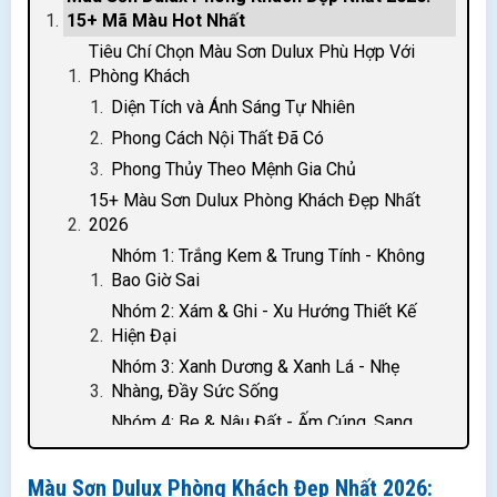
15+ Mã Màu Hot Nhất
Tiêu Chí Chọn Màu Sơn Dulux Phù Hợp Với
Phòng Khách
Diện Tích và Ánh Sáng Tự Nhiên
Phong Cách Nội Thất Đã Có
Phong Thủy Theo Mệnh Gia Chủ
15+ Màu Sơn Dulux Phòng Khách Đẹp Nhất
2026
Nhóm 1: Trắng Kem & Trung Tính - Không
Bao Giờ Sai
Nhóm 2: Xám & Ghi - Xu Hướng Thiết Kế
Hiện Đại
Nhóm 3: Xanh Dương & Xanh Lá - Nhẹ
Nhàng, Đầy Sức Sống
Nhóm 4: Be & Nâu Đất - Ấm Cúng, Sang
Trọng Lâu Bền
Nhóm 5: Hồng & Tím Nhạt - Tinh Tế, Có Cá
Màu Sơn Dulux Phòng Khách Đẹp Nhất 2026: