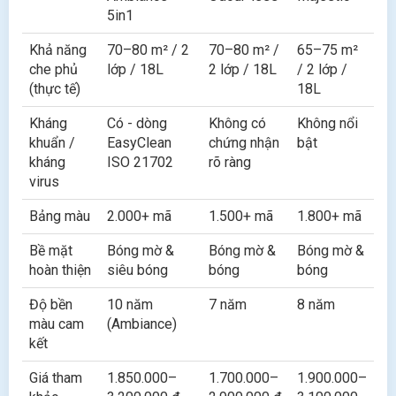
5in1
Khả năng
70–80 m² / 2
70–80 m² /
65–75 m²
che phủ
lớp / 18L
2 lớp / 18L
/ 2 lớp /
(thực tế)
18L
Kháng
Có - dòng
Không có
Không nổi
khuẩn /
EasyClean
chứng nhận
bật
kháng
ISO 21702
rõ ràng
virus
Bảng màu
2.000+ mã
1.500+ mã
1.800+ mã
Bề mặt
Bóng mờ &
Bóng mờ &
Bóng mờ &
hoàn thiện
siêu bóng
bóng
bóng
Độ bền
10 năm
7 năm
8 năm
màu cam
(Ambiance)
kết
Giá tham
1.850.000–
1.700.000–
1.900.000–