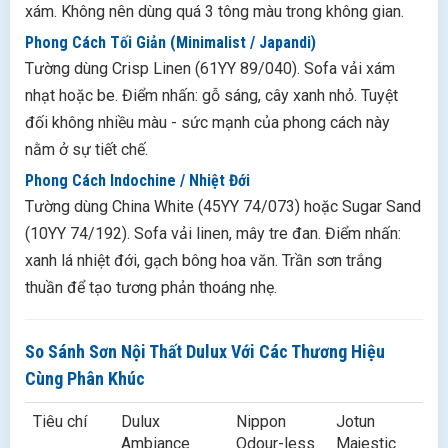
xám. Không nên dùng quá 3 tông màu trong không gian.
Phong Cách Tối Giản (Minimalist / Japandi)
Tường dùng Crisp Linen (61YY 89/040). Sofa vải xám
nhạt hoặc be. Điểm nhấn: gỗ sáng, cây xanh nhỏ. Tuyệt
đối không nhiều màu - sức mạnh của phong cách này
nằm ở sự tiết chế.
Phong Cách Indochine / Nhiệt Đới
Tường dùng China White (45YY 74/073) hoặc Sugar Sand
(10YY 74/192). Sofa vải linen, mây tre đan. Điểm nhấn:
xanh lá nhiệt đới, gạch bông hoa văn. Trần sơn trắng
thuần để tạo tương phản thoáng nhẹ.
So Sánh Sơn Nội Thất Dulux Với Các Thương Hiệu
Cùng Phân Khúc
Tiêu chí
Dulux
Nippon
Jotun
Ambiance
Odour-less
Majestic