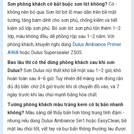
Sơn phòng khách có bắt buộc sơn lót không?
Có -
không nên bỏ qua. Sơn lót bịt lỗ mao dẫn trên bề mặt
tường, tăng bám dính cho sơn phủ, chống kiềm và tiết
kiệm số lớp sơn phủ. Bỏ sơn lót: sơn phủ tốn thêm 1–2
lớp, màu không đều, dễ phồng rộp sau 1–2 năm. Với
phòng khách, khuyến nghị dùng
Dulux Ambiance Primer
A968
hoặc Dulux Supersealer Z505.
Bao lâu thì có thể dùng phòng khách sau khi sơn
Dulux?
Sơn Dulux nội thất khô bề mặt sau 1–2 giờ, khô
hoàn toàn sau 4–6 giờ. Tuy nhiên để màng sơn đóng rắn
đủ độ bền: chờ 24 giờ trước khi di chuyển đồ vào, và 7
ngày trước khi lau chùi mạnh bằng hóa chất.
Tường phòng khách màu trắng kem có bị bẩn nhanh
không?
Màu sáng dễ thấy bẩn hơn tông trung tính đậm -
nhưng nếu dùng Dulux Ambiance 5in1 hoặc EasyClean, bề
mặt lau chùi tốt, vết tay và bụi bẩn thông thường lau được