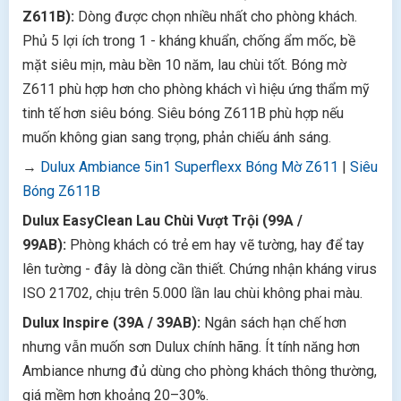
Z611B):
Dòng được chọn nhiều nhất cho phòng khách.
Phủ 5 lợi ích trong 1 - kháng khuẩn, chống ẩm mốc, bề
mặt siêu mịn, màu bền 10 năm, lau chùi tốt. Bóng mờ
Z611 phù hợp hơn cho phòng khách vì hiệu ứng thẩm mỹ
tinh tế hơn siêu bóng. Siêu bóng Z611B phù hợp nếu
muốn không gian sang trọng, phản chiếu ánh sáng.
→
Dulux Ambiance 5in1 Superflexx Bóng Mờ Z611
|
Siêu
Bóng Z611B
Dulux EasyClean Lau Chùi Vượt Trội (99A /
99AB):
Phòng khách có trẻ em hay vẽ tường, hay để tay
lên tường - đây là dòng cần thiết. Chứng nhận kháng virus
ISO 21702, chịu trên 5.000 lần lau chùi không phai màu.
Dulux Inspire (39A / 39AB):
Ngân sách hạn chế hơn
nhưng vẫn muốn sơn Dulux chính hãng. Ít tính năng hơn
Ambiance nhưng đủ dùng cho phòng khách thông thường,
giá mềm hơn khoảng 20–30%.