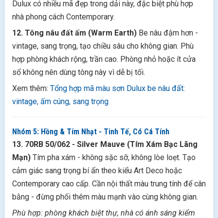
Dulux có nhiều mã đẹp trong dải này, đặc biệt phù hợp
nhà phong cách Contemporary.
12. Tông nâu đất ấm (Warm Earth)
Be nâu đậm hơn -
vintage, sang trọng, tạo chiều sâu cho không gian. Phù
hợp phòng khách rộng, trần cao. Phòng nhỏ hoặc ít cửa
sổ không nên dùng tông này vì dễ bị tối.
Xem thêm:
Tổng hợp mã màu sơn Dulux be nâu đất:
vintage, ấm cúng, sang trọng
Nhóm 5: Hồng & Tím Nhạt - Tinh Tế, Có Cá Tính
13. 70RB 50/062 - Silver Mauve (Tím Xám Bạc Lãng
Mạn)
Tím pha xám - không sặc sỡ, không lòe loẹt. Tạo
cảm giác sang trọng bí ẩn theo kiểu Art Deco hoặc
Contemporary cao cấp. Cần nội thất màu trung tính để cân
bằng - đừng phối thêm màu mạnh vào cùng không gian.
Phù hợp: phòng khách biệt thự, nhà có ánh sáng kiểm