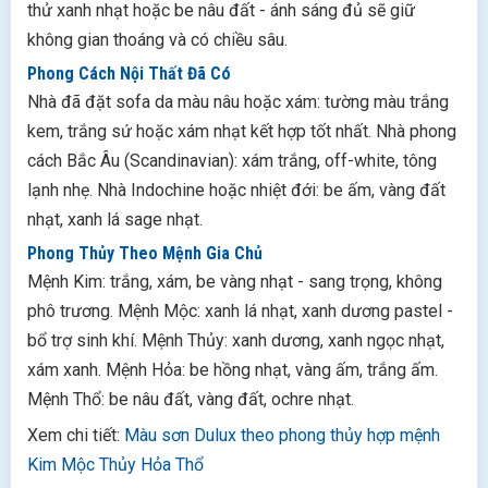
thử xanh nhạt hoặc be nâu đất - ánh sáng đủ sẽ giữ
không gian thoáng và có chiều sâu.
Phong Cách Nội Thất Đã Có
Nhà đã đặt sofa da màu nâu hoặc xám: tường màu trắng
kem, trắng sứ hoặc xám nhạt kết hợp tốt nhất. Nhà phong
cách Bắc Âu (Scandinavian): xám trắng, off-white, tông
lạnh nhẹ. Nhà Indochine hoặc nhiệt đới: be ấm, vàng đất
nhạt, xanh lá sage nhạt.
Phong Thủy Theo Mệnh Gia Chủ
Mệnh Kim: trắng, xám, be vàng nhạt - sang trọng, không
phô trương. Mệnh Mộc: xanh lá nhạt, xanh dương pastel -
bổ trợ sinh khí. Mệnh Thủy: xanh dương, xanh ngọc nhạt,
xám xanh. Mệnh Hỏa: be hồng nhạt, vàng ấm, trắng ấm.
Mệnh Thổ: be nâu đất, vàng đất, ochre nhạt.
Xem chi tiết:
Màu sơn Dulux theo phong thủy hợp mệnh
Kim Mộc Thủy Hỏa Thổ