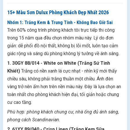
15+ Màu Sơn Dulux Phòng Khách Đẹp Nhất 2026
Nhóm 1: Trắng Kem & Trung Tính - Không Bao Giờ Sai
Trên 60% công trình phòng khách tôi trực tiếp thi công
trong 15 năm qua đều chọn nhóm màu này. Lý do đơn
giản: dễ phối đồ nội thất, không bị lỗi mốt, luôn tạo cảm
giác rộng và sáng dù phòng không lý tưởng về ánh sáng.
1. 30GY 88/014 - White on White (Trắng Sứ Tinh
Khiết)
Trắng có nền xanh lá cực nhạt - nhìn kỹ mới thấy
chiều sâu, không phải trắng thuần một chiều. Ánh đèn
vàng trở nên ấm hơn trên nền màu này. Đây là lựa chọn an
toàn nhất cho phòng khách hiện đại, tối giản hoặc chung
cư cao tầng.
Phù hợp: phòng khách chung cư, nhà ống đủ ánh sáng,
phong cách Scandinavian.
2. 61YY 89/040 - Crisp Linen (Trắng Kem Sữa