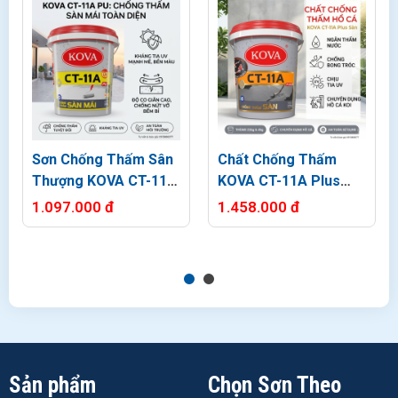
Sơn Chống Thấm Sân
Chất Chống Thấm
Thượng KOVA CT-11A
KOVA CT-11A Plus
PU Sàn Mái 20kg
Sàn Chuyên Dụng Hồ
1.097.000 đ
1.458.000 đ
Cá
CT-11A Color
CT-11A Plus
Tường
Sản phẩm
Chọn Sơn Theo