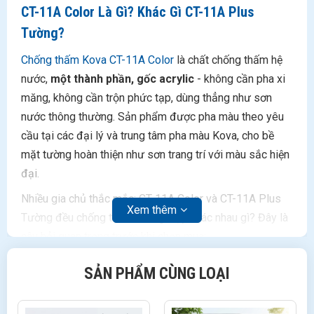
CT-11A Color Là Gì? Khác Gì CT-11A Plus
Tường?
Chống thấm Kova CT-11A Color
là chất chống thấm hệ
nước,
một thành phần, gốc acrylic
- không cần pha xi
măng, không cần trộn phức tạp, dùng thẳng như sơn
nước thông thường. Sản phẩm được pha màu theo yêu
cầu tại các đại lý và trung tâm pha màu Kova, cho bề
mặt tường hoàn thiện như sơn trang trí với màu sắc hiện
đại.
Nhiều gia chủ thắc mắc: CT-11A Color và CT-11A Plus
Xem thêm
Tường đều chống thấm tường, vậy khác nhau gì? Đây là
câu hỏi quan trọng trước khi chọn mua:
SẢN PHẨM CÙNG LOẠI