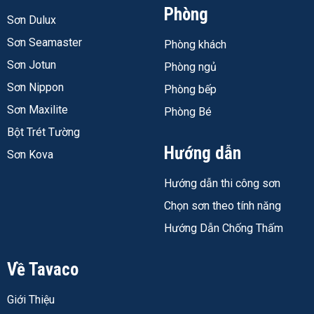
Gốc hóa
Acrylic, một
Acrylonitrile +
Phòng
học
thành phần
Alkylsiloxan
Sơn Dulux
Sơn Seamaster
Pha trộn
Dùng thẳng, pha
Phải pha xi măng tỉ
Phòng khách
loãng 0–5% nước
lệ 1:1
Sơn Jotun
Phòng ngủ
Màu sắc
Đa dạng, pha
Chỉ trắng xám (màu
Sơn Nippon
Phòng bếp
theo yêu cầu
xi măng)
Sơn Maxilite
Phòng Bé
Lớp hoàn
Không cần
- CT-
Cần bột trét + sơn
Bột Trét Tường
thiện phía
11A Color là lớp
phủ thêm
Hướng dẫn
Sơn Kova
trên
cuối
Hướng dẫn thi công sơn
Màng sơn
Co giãn, chống
Cứng hơn, cần phủ
bám bụi
bảo vệ
Chọn sơn theo tính năng
Hướng Dẫn Chống Thấm
VOC
Thấp < 50 mg/lít
Không ghi rõ
Hạng mục
Tường ngoài trời
Tường cần chống
Về Tavaco
phù hợp
cần đẹp màu
thấm kỹ, phủ bảo
vệ sau
Giới Thiệu