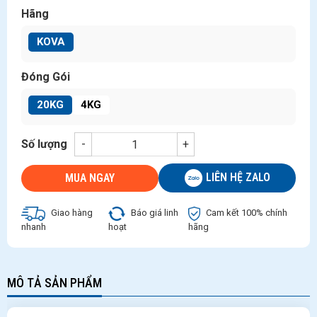
Hãng
KOVA
Đóng Gói
20KG
4KG
Số lượng
-
+
LIÊN HỆ ZALO
MUA NGAY
Giao hàng
Báo giá linh
Cam kết 100% chính
nhanh
hoạt
hãng
MÔ TẢ SẢN PHẨM