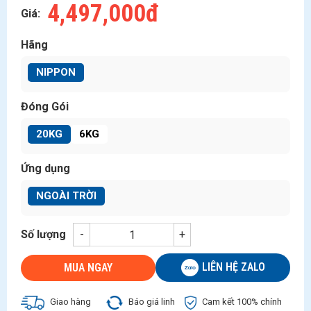
4,497,000đ
Giá:
Hãng
NIPPON
Đóng Gói
20KG
6KG
Ứng dụng
NGOÀI TRỜI
Số lượng
-
+
LIÊN HỆ ZALO
MUA NGAY
Giao hàng
Báo giá linh
Cam kết 100% chính