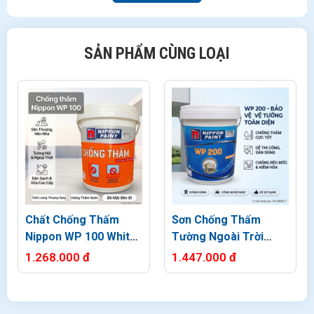
SẢN PHẨM CÙNG LOẠI
Chất Chống Thấm
Sơn Chống Thấm
Nippon WP 100 White
Tường Ngoài Trời
20kg
Nippon WP 200 Thùng
1.268.000 đ
1.447.000 đ
20kg