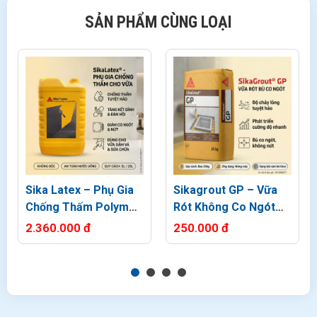
SẢN PHẨM CÙNG LOẠI
Sika Latex – Phụ Gia
Sikagrout GP – Vữa
Chống Thấm Polymer
Rót Không Co Ngót
Cho Vữa Xi Măng & Bê
Gốc Xi Măng
2.360.000 đ
250.000 đ
Tông
Thông số kỹ thuật SikaTop 107 Seal
Thông số
Chi tiết
Dạng sản phẩm
2 thành phần: bột (A) + lỏng (B)