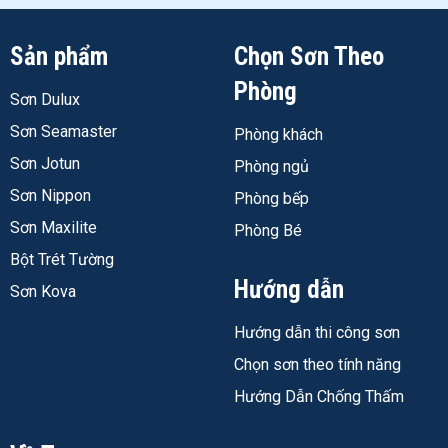
Màu sắc
Xám
Sản phẩm
Chọn Sơn Theo
Tỉ lệ pha trộn
Bột (A) : Lỏng (B) = 3 : 1 (theo
Phòng
khối lượng)
Sơn Dulux
Sơn Seamaster
Độ phủ lý thuyết
1,2 – 1,5 kg/m²/lớp (2 lớp:
Phòng khách
khoảng 2,4 – 3,0 kg/m²)
Sơn Jotun
Phòng ngủ
Thời gian có thể đi
24 giờ
Sơn Nippon
Phòng bếp
lại (20°C)
Sơn Maxilite
Phòng Bé
Thời gian chịu nước
3 ngày
Bột Trét Tường
hoàn toàn
Hướng dẫn
Sơn Kova
Thời gian sử dụng
45 – 60 phút ở 25°C
Hướng dẫn thi công sơn
sau pha (pot life)
Chọn sơn theo tính năng
Nhiệt độ thi công
+5°C đến +35°C
Hướng Dẫn Chống Thấm
Độ dày khô mỗi lớp
~1 mm