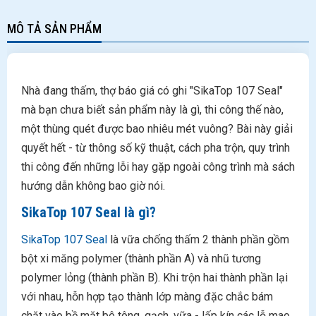
MÔ TẢ SẢN PHẨM
Nhà đang thấm, thợ báo giá có ghi "SikaTop 107 Seal"
mà bạn chưa biết sản phẩm này là gì, thi công thế nào,
một thùng quét được bao nhiêu mét vuông? Bài này giải
quyết hết - từ thông số kỹ thuật, cách pha trộn, quy trình
thi công đến những lỗi hay gặp ngoài công trình mà sách
hướng dẫn không bao giờ nói.
SikaTop 107 Seal là gì?
SikaTop 107 Seal
là vữa chống thấm 2 thành phần gồm
bột xi măng polymer (thành phần A) và nhũ tương
polymer lỏng (thành phần B). Khi trộn hai thành phần lại
với nhau, hỗn hợp tạo thành lớp màng đặc chắc bám
chặt vào bề mặt bê tông, gạch, vữa - lấp kín các lỗ mao