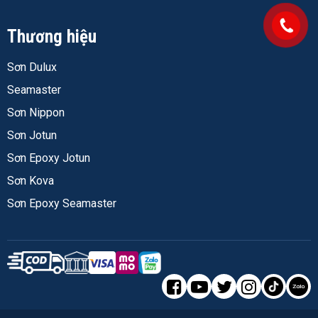
nước ngầm từ bên ngoài đẩy vào, đòi hỏi vật liệu chống
thấm có khả năng chịu áp lực ngược. SikaTop 107 Seal
Thương hiệu
đáp ứng yêu cầu này.
Sơn Dulux
Bể nước sinh hoạt và bể bơi: Sản phẩm không độc, an
Seamaster
toàn cho bể chứa nước sinh hoạt sau khi đã khô hoàn
toàn và xả nước rửa bể đúng quy trình. Thường được
Sơn Nippon
dùng cho bể ngầm, bể mái dân dụng.
Sơn Jotun
Nhà vệ sinh, phòng tắm: Vị trí thấm phổ biến nhất trong
Sơn Epoxy Jotun
nhà ở. SikaTop 107 Seal xử lý tốt cho sàn và tường nhà
Sơn Kova
vệ sinh, đặc biệt khu vực góc tường-sàn hay bị thấm do
Sơn Epoxy Seamaster
co ngót.
Sàn mái bê tông: Phù hợp với mái bằng chịu nước mưa
trực tiếp, tuy nhiên cần phủ thêm lớp bảo vệ (sơn chống
nhiệt hoặc gạch lát) nếu mái phơi nắng liên tục vì màng
xi măng polymer có thể nứt theo thời gian khi giãn nở
nhiệt.