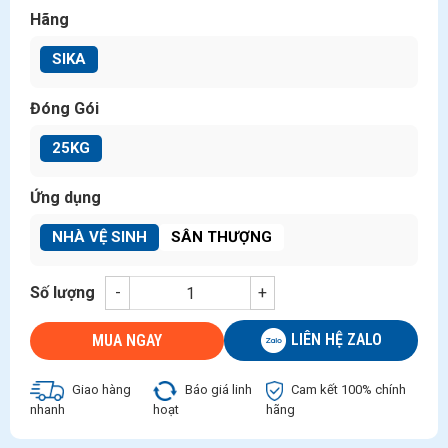
Hãng
SIKA
Đóng Gói
25KG
Ứng dụng
NHÀ VỆ SINH
SÂN THƯỢNG
Số lượng
-
+
LIÊN HỆ ZALO
MUA NGAY
Giao hàng
Báo giá linh
Cam kết 100% chính
nhanh
hoạt
hãng