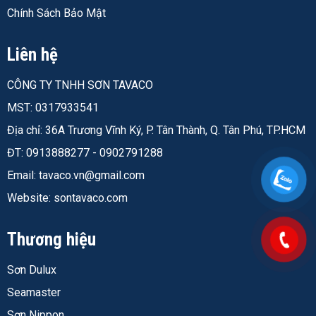
Chính Sách Bảo Mật
Thông Số Kỹ Thuật Jotun Barrier 80
Liên hệ
Thông số
Giá trị
Loại sơn
Epoxy 2 thành phần giàu kẽm,
CÔNG TY TNHH SƠN TAVACO
đóng rắn polyamide
MST: 0317933541
Thể tích chất rắn
61 ± 2% (ISO 3233)
Địa chỉ: 36A Trương Vĩnh Ký, P. Tân Thành, Q. Tân Phú, TP.HCM
ĐT: 0913888277 - 0902791288
Tỷ trọng
2,5 kg/lít
Email:
tavaco.vn@gmail.com
Điểm chớp cháy
27°C (ISO 3679 Method 1)
Website: sontavaco.com
Hàm lượng VOC
380 g/l (US EPA Method 24) / 366
g/l (EU IED lý thuyết)
Thương hiệu
Cấp độ bóng
Mờ, GU 60° từ 0–35 (ISO 2813)
Sơn Dulux
Màu sắc
Xám
Seamaster
Chiều dày khô
40–90 µm
Sơn Nippon