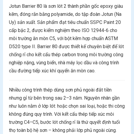
Jotun Barrier 80 là sơn lót 2 thành phần gốc epoxy giàu
kẽm, đóng rắn bằng polyamide, do tập đoàn Jotun (Na
Uy) sản xuất. Sản phẩm đạt tiêu chuẩn SSPC Paint 20
cấp bậc 2, được kiểm nghiệm theo ISO 12944-6 cho
môi trường ăn mòn C5, với bột kẽm hợp chuẩn ASTM
D520 type II. Barrier 80 được thiết kế chuyên biệt để lót
chống rỉ cho kết cấu thép carbon trong môi trường công
nghiệp nặng, vùng biển, nhà máy lọc dầu và công trình
cầu đường tiếp xúc khí quyển ăn mòn cao.
Nhiều công trình thép dùng sơn phủ ngoài đắt tiền
nhưng gỉ từ bên trong sau 2–3 năm. Nguyên nhân gần
như luôn nằm ở lớp lót: hoặc chọn sai loại, hoặc thi công
không đúng quy trình. Với kết cấu thép tiếp xúc môi
trường C4–C5, bước lót chống rỉ là thứ quyết định tuổi
thọ toàn bộ hệ sơn – không phải lớp phủ ngoài cùng.