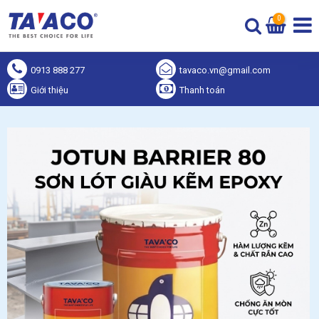
0
0913 888 277
tavaco.vn@gmail.com
Giới thiệu
Thanh toán