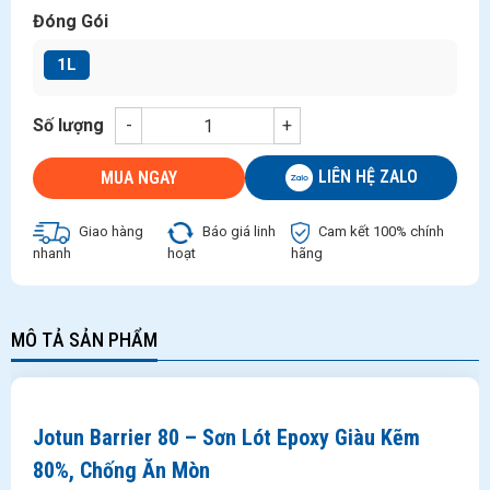
Đóng Gói
1L
Số lượng
-
+
LIÊN HỆ ZALO
MUA NGAY
Giao hàng
Báo giá linh
Cam kết 100% chính
nhanh
hoạt
hãng
MÔ TẢ SẢN PHẨM
Jotun Barrier 80 – Sơn Lót Epoxy Giàu Kẽm
80%, Chống Ăn Mòn