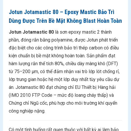
Jotun Jotamastic 80 – Epoxy Mastic Bảo Trì
Dùng Được Trên Bề Mặt Không Blast Hoàn Toàn
Jotun Jotamastic 80
là sơn epoxy mastic 2 thành
phần, đóng rắn bằng polyamine, được Jotun phát triển
đặc biệt cho các công trình bảo trì thép carbon có điều
kiện chuẩn bị bề mặt không hoàn toàn. Sản phẩm đạt
hàm lượng rắn thể tích 80%, chiều dày màng khô (DFT)
từ 75–200 μm, có thể đảm nhận vai trò lớp lót chống rỉ,
lớp trung gian hoặc hệ một lớp duy nhất tùy yêu cầu dự
án. Jotamastic 80 đạt chứng chỉ EU Thiết bị Hàng hải
(IMO 2010 FTP Code – mức độ loang cháy thấp) và
Chứng chỉ Ngũ cốc, phù hợp cho môi trường khí quyển
công nghiệp nặng.
Có một tình huống rất quen thuộc với bất kỳ ai làm bảo