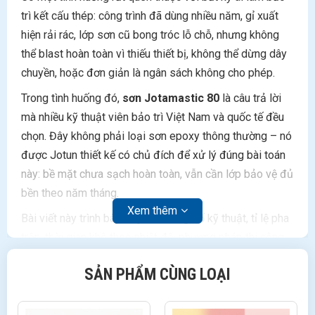
trì kết cấu thép: công trình đã dùng nhiều năm, gỉ xuất
hiện rải rác, lớp sơn cũ bong tróc lỗ chỗ, nhưng không
thể blast hoàn toàn vì thiếu thiết bị, không thể dừng dây
chuyền, hoặc đơn giản là ngân sách không cho phép.
Trong tình huống đó,
sơn Jotamastic 80
là câu trả lời
mà nhiều kỹ thuật viên bảo trì Việt Nam và quốc tế đều
chọn. Đây không phải loại sơn epoxy thông thường – nó
được Jotun thiết kế có chủ đích để xử lý đúng bài toán
này: bề mặt chưa sạch hoàn toàn, vẫn cần lớp bảo vệ đủ
bền theo năm tháng.
Xem thêm
Bài viết này trình bày đầy đủ thông số kỹ thuật, tỉ lệ pha
trộn, thời gian khô theo nhiệt độ, phương pháp thi công,
và so sánh trực tiếp với
Jotamastic 90
để bạn chọn
SẢN PHẨM CÙNG LOẠI
đúng sản phẩm cho dự án.