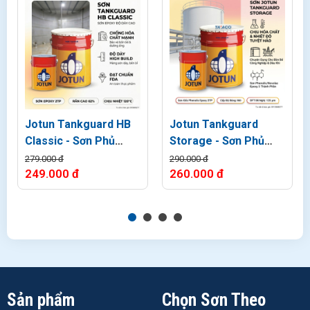
Jotun Tankguard HB
Jotun Tankguard
Classic - Sơn Phủ
Storage - Sơn Phủ
Epoxy Lòng bồn xăng
Epoxy Chịu hóa chất
279.000 đ
290.000 đ
249.000 đ
260.000 đ
dầu
Jotamastic 80 Là Gì? Ứng Dụng Thực Tế Trong Công
Trình Nào?
Sản phẩm
Chọn Sơn Theo