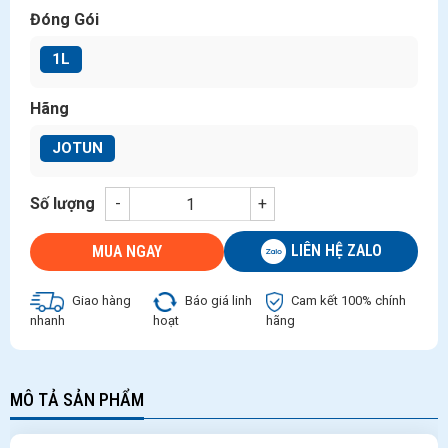
Đóng Gói
1L
Hãng
JOTUN
Số lượng
-
+
LIÊN HỆ ZALO
MUA NGAY
Giao hàng
Báo giá linh
Cam kết 100% chính
nhanh
hoạt
hãng
MÔ TẢ SẢN PHẨM