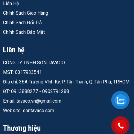
blast toàn bộ
Liên Hệ
Bồn chứa, silo, tank ngoài trời trong môi trường khí
Chính Sách Giao Hàng
quyển công nghiệp
(lưu ý: với môi trường ngâm
Chính Sách Đổi Trả
nước, phải dùng phiên bản Jotamastic 80
Chính Sách Bảo Mật
Aluminium)
Thiết bị hàng hải tái sơn bảo trì tại cảng
Liên hệ
Hệ thống đường ống ngoài trời có nhiệt độ vận hành
đến 120°C
CÔNG TY TNHH SƠN TAVACO
Sản phẩm linh hoạt ở chỗ có thể đảm nhận nhiều vai trò
MST: 0317933541
trong cùng một hệ thống sơn: lớp lót chống rỉ, lớp trung
Địa chỉ: 36A Trương Vĩnh Ký, P. Tân Thành, Q. Tân Phú, TP.HCM
gian tạo độ dày, lớp phủ hoàn thiện, hoặc hệ một lớp
ĐT: 0913888277 - 0902791288
trong điều kiện ít khắc nghiệt.
Email:
tavaco.vn@gmail.com
Website: sontavaco.com
Thông Số Kỹ Thuật Jotun Jotamastic 80 Đầy Đủ
Chiều Dày Màng & Định Mức Phủ
Thương hiệu