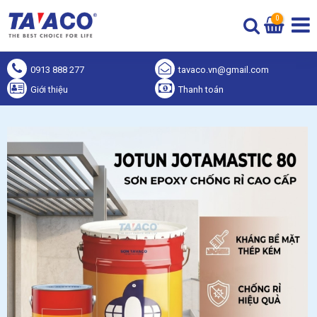
0
0913 888 277
tavaco.vn@gmail.com
Giới thiệu
Thanh toán