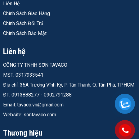
Liên Hệ
Thông số
Giá trị
Chính Sách Giao Hàng
Loại sơn
Epoxy 2 thành phần, đóng rắn
Chính Sách Đổi Trả
polyamide
Chính Sách Bảo Mật
Thể tích chất rắn
51 ± 2% (ISO 3233)
Độ bóng (GU 60°)
Mờ (0–35)
Liên hệ
Tỷ trọng
1,3 kg/l
CÔNG TY TNHH SƠN TAVACO
Điểm chớp cháy
25°C (ISO 3679 Method 1)
MST: 0317933541
Hàm lượng VOC
~415–455 g/l (tùy tiêu chuẩn
Địa chỉ: 36A Trương Vĩnh Ký, P. Tân Thành, Q. Tân Phú, TP.HCM
EU/HK/US)
ĐT: 0913888277 - 0902791288
Chiều dày màng
40–60 μm
Email:
tavaco.vn@gmail.com
khô
Website: sontavaco.com
Chiều dày màng
80–120 μm
ướt
Thương hiệu