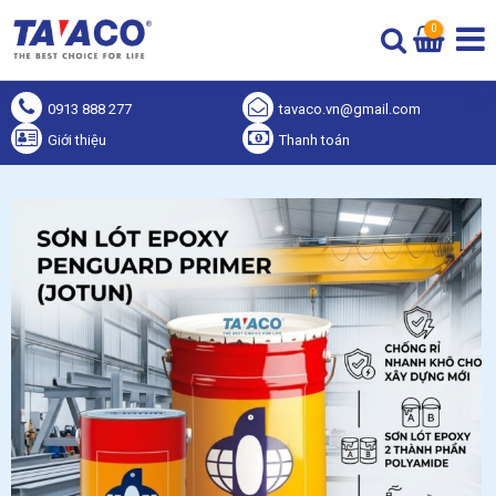
0
0913 888 277
tavaco.vn@gmail.com
Giới thiệu
Thanh toán