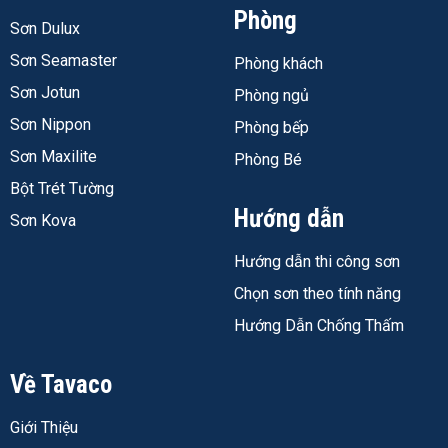
Sản phẩm phù hợp với các ứng dụng sau:
Phòng
Sơn Dulux
Lót chống rỉ ban đầu trên bề mặt thép carbon mới
Sơn Seamaster
Phòng khách
hoặc đã xử lý phun hạt
Sơn Jotun
Phòng ngủ
Bảo vệ kết cấu thép trong môi trường khí quyển: nhà
Sơn Nippon
Phòng bếp
xưởng, cầu thép, bồn bể, giàn giáo, mái tôn công
Sơn Maxilite
nghiệp
Phòng Bé
Sử dụng trong điều kiện ngâm nước (chịu được nhiệt
Bột Trét Tường
độ ngâm liên tục 50°C, đỉnh 60°C)
Hướng dẫn
Sơn Kova
Làm lớp trung gian giữa sơn lót kẽm (zinc primer) và
Hướng dẫn thi công sơn
lớp phủ epoxy
Chọn sơn theo tính năng
Màu sơn có 2 lựa chọn:
xám
và
đỏ
. Màu xám dùng khi
Hướng Dẫn Chống Thấm
cần nền đồng đều dưới lớp phủ màu nhạt. Màu đỏ dễ
nhận biết độ phủ khi kiểm tra bằng mắt tại công trình.
Về Tavaco
Thông Số Kỹ Thuật Jotun Penguard Primer
Giới Thiệu