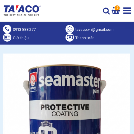
0
0913 888 277
tavaco.vn@gmail.com
Giới thiệu
Thanh toán