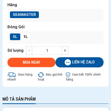
Hãng
SEAMASTER
Đóng Gói
5L
1L
Số lượng
-
+
LIÊN HỆ ZALO
MUA NGAY
Giao hàng
Báo giá linh
Cam kết 100% chính
nhanh
hoạt
hãng
MÔ TẢ SẢN PHẨM