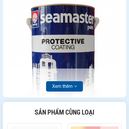
Xem thêm
SẢN PHẨM CÙNG LOẠI
Kết cấu thép công nghiệp của anh/chị có cần
lớp lót này không?