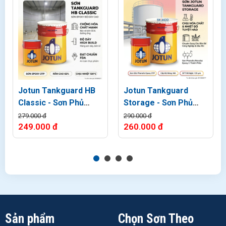
Jotun Tankguard HB
Jotun Tankguard
Classic - Sơn Phủ
Storage - Sơn Phủ
Epoxy Lòng bồn xăng
Epoxy Chịu hóa chất
279.000 đ
290.000 đ
249.000 đ
260.000 đ
dầu
Sản phẩm
Chọn Sơn Theo