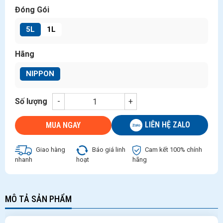
Đóng Gói
5L
1L
Hãng
NIPPON
Số lượng
-
+
LIÊN HỆ ZALO
MUA NGAY
Giao hàng
Báo giá linh
Cam kết 100% chính
nhanh
hoạt
hãng
MÔ TẢ SẢN PHẨM