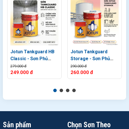
Jotun Tankguard HB
Jotun Tankguard
Classic - Sơn Phủ
Storage - Sơn Phủ
Epoxy Lòng bồn xăng
Epoxy Chịu hóa chất
279.000 đ
290.000 đ
249.000 đ
260.000 đ
dầu
Sản phẩm
Chọn Sơn Theo