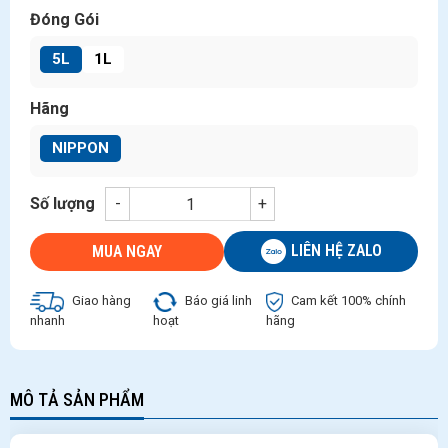
Đóng Gói
5L
1L
Hãng
NIPPON
Số lượng
-
+
LIÊN HỆ ZALO
MUA NGAY
Giao hàng
Báo giá linh
Cam kết 100% chính
nhanh
hoạt
hãng
MÔ TẢ SẢN PHẨM