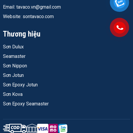
Email:
tavaco.vn@gmail.com
Phân
Siêu cao cấp
Cao cấp
Website: sontavaco.com
khúc
Chống
Gấp 2 lần
Có
Thương hiệu
kiềm
Co
Gấp 3 lần
Không công bố
Sơn Dulux
giãn/che
Seamaster
khe nứt
Sơn Nippon
Chống
Có
Hạn chế
Sơn Jotun
UV
Sơn Epoxy Jotun
Độ phủ
10–12 m²/lít/lớp
10–12 m²/lít/lớp
Sơn Kova
Thời
30 phút
30–60 phút
Sơn Epoxy Seamaster
gian khô
Giá 5L
836.000đ
760.000đ
(chiết
khấu)