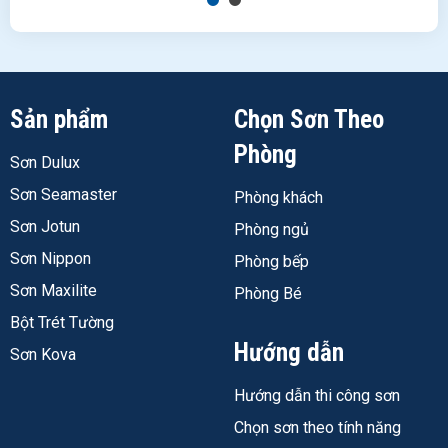
40°C, mưa xối xả, độ ẩm thay đổi đột ngột. Kiềm từ xi
măng kết hợp với nước mưa thấm vào, tạo thành "dung
dịch kiềm" tấn công màng sơn phủ từ bên trong. Hiện
tượng này gọi là kiềm hóa — nó âm thầm "ăn" mòn lớp
sơn, khiến màu loang lổ, màng bong tróc, rêu mốc sinh
Sản phẩm
Chọn Sơn Theo
sôi.
Phòng
Sơn Dulux
Nhiều gia chủ tiếc tiền, mua lót chống kiềm nội thất rẻ
Sơn Seamaster
Phòng khách
hơn dùng cho ngoài trời. Kết quả? Sơn phủ cao cấp đắt
tiền bị hỏng sớm, phải sơn lại toàn bộ mặt tiền. Chi phí
Sơn Jotun
Phòng ngủ
sơn lại gấp 5–6 lần so với việc đầu tư đúng ngay từ
Sơn Nippon
Phòng bếp
đầu. Thêm nữa, sơn lại ngoại thất còn phải thuê giàn
Sơn Maxilite
Phòng Bé
giáo, che chắn — tốn kém gấp bội.
Bột Trét Tường
Đó là lý do tôi luôn khuyên khách hàng: ngoại thất không
Hướng dẫn
Sơn Kova
phải chỗ để thử nghiệm. Với tường mặt tiền, sân thượng,
Hướng dẫn thi công sơn
hàng rào ngoài trời, sơn lót chống thấm ngoài trời Dulux
Weathershield Powersealer Z060 là lựa chọn tôi tin
Chọn sơn theo tính năng