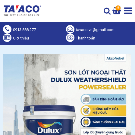
0
0913 888 277
tavaco.vn@gmail.com
Giới thiệu
Thanh toán