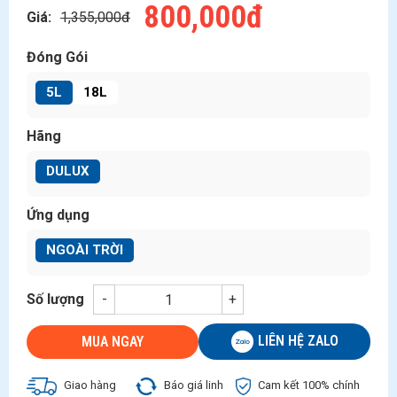
800,000đ
Giá:
1,355,000đ
Đóng Gói
5L
18L
Hãng
DULUX
Ứng dụng
NGOÀI TRỜI
Số lượng
-
+
LIÊN HỆ ZALO
MUA NGAY
Giao hàng
Báo giá linh
Cam kết 100% chính