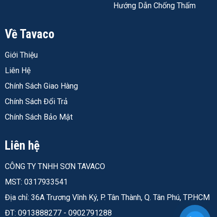
tưởng nhất trong nhiều năm qua.
Hướng Dẫn Chống Thấm
Về Tavaco
Z060 vs A936 — Khác Nhau Chỗ Nào? (Cùng
Nhà Dulux, Khác Phân Khúc)
Giới Thiệu
Đây là câu hỏi tôi bị hỏi nhiều nhất: "Thầy ơi, Z060 với
Liên Hệ
A936 khác nhau chỗ nào? Cùng là lót Dulux ngoại thất
Chính Sách Giao Hàng
mà?"
Chính Sách Đổi Trả
Câu trả lời ngắn gọn: Cùng là lót ngoại thất Dulux, nhưng
Chính Sách Bảo Mật
Z060 thuộc phân khúc siêu cao cấp, A936 thuộc phân
khúc cao cấp. Sự khác biệt nằm ở công thức chống
Liên hệ
kiềm, độ co giãn và khả năng chịu đựng thời tiết khắc
nghiệt.
CÔNG TY TNHH SƠN TAVACO
MST: 0317933541
Dulux
Dulux
Weathershield
Địa chỉ: 36A Trương Vĩnh Ký, P. Tân Thành, Q. Tân Phú, TP.HCM
Weathershield
Chống Kiềm
ĐT: 0913888277 - 0902791288
Tiêu chí
Powersealer Z060
A936