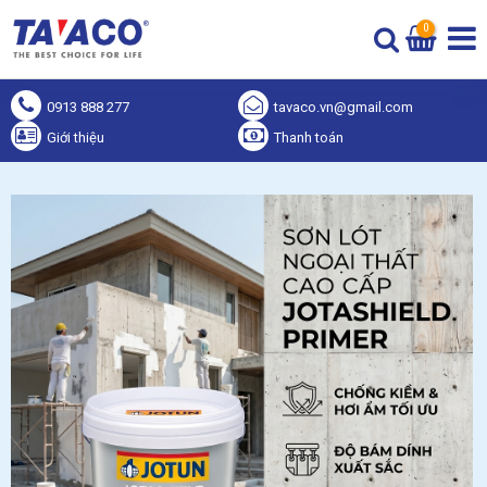
0
0913 888 277
tavaco.vn@gmail.com
Giới thiệu
Thanh toán