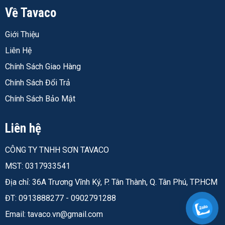
Về Tavaco
màng sơn khi tường co giãn theo nhiệt độ - đặc biệt
quan trọng ở miền Nam nhiệt đới, nhiệt độ ngoài trời
Giới Thiệu
chênh lệch 15–20°C giữa ngày và đêm.
Liên Hệ
Khả Năng Chống Nước - Giảm Vệt Nước Trên Màng
Chính Sách Giao Hàng
Sơn
Chính Sách Đổi Trả
Mưa lớn đột ngột ở miền Trung và Nam Bộ thường để lại
Chính Sách Bảo Mật
vệt nước trên tường sơn - đặc biệt với sơn bóng. Sơn lót
Jotun Jotashield Primer có khả năng chống nước tích
Liên hệ
hợp, ngăn nước thấm qua màng lót làm đổi màu sơn
phủ. Điều này giữ tường luôn đều màu, không có vệt
CÔNG TY TNHH SƠN TAVACO
loang lổ sau mưa.
MST: 0317933541
Địa chỉ: 36A Trương Vĩnh Ký, P. Tân Thành, Q. Tân Phú, TP.HCM
Thông Số Kỹ Thuật Sơn Lót Jotun Jotashield
ĐT: 0913888277 - 0902791288
Primer
Email:
tavaco.vn@gmail.com