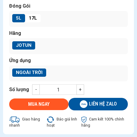
Đóng Gói
5L
17L
Hãng
JOTUN
Ứng dụng
NGOÀI TRỜI
Số lượng
-
+
LIÊN HỆ ZALO
MUA NGAY
Giao hàng
Báo giá linh
Cam kết 100% chính
nhanh
hoạt
hãng