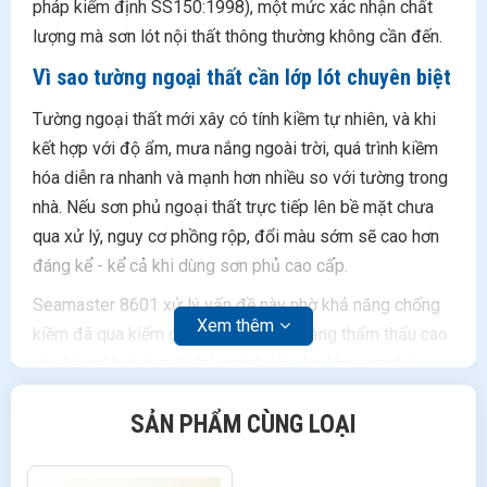
pháp kiểm định SS150:1998), một mức xác nhận chất
lượng mà sơn lót nội thất thông thường không cần đến.
Vì sao tường ngoại thất cần lớp lót chuyên biệt
Tường ngoại thất mới xây có tính kiềm tự nhiên, và khi
kết hợp với độ ẩm, mưa nắng ngoài trời, quá trình kiềm
hóa diễn ra nhanh và mạnh hơn nhiều so với tường trong
nhà. Nếu sơn phủ ngoại thất trực tiếp lên bề mặt chưa
qua xử lý, nguy cơ phồng rộp, đổi màu sớm sẽ cao hơn
đáng kể - kể cả khi dùng sơn phủ cao cấp.
Seamaster 8601 xử lý vấn đề này nhờ khả năng chống
Xem thêm
kiềm đã qua kiểm định, kết hợp khả năng thẩm thấu cao
vào bề mặt và tạo độ bám dính tốt cho lớp sơn phủ
hoàn thiện. Sản phẩm còn che lấp được các kẽ nứt nhỏ
SẢN PHẨM CÙNG LOẠI
và có đặc tính chống thấm, giúp hạn chế nước xâm nhập
vào kết cấu tường qua lớp sơn lót trước khi đến lớp phủ
ngoài.