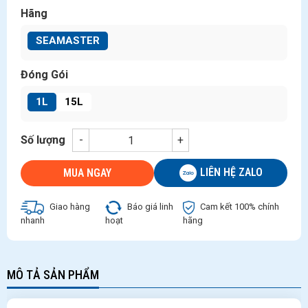
Hãng
SEAMASTER
Đóng Gói
1L
15L
Số lượng
-
+
LIÊN HỆ ZALO
MUA NGAY
Giao hàng
Báo giá linh
Cam kết 100% chính
nhanh
hoạt
hãng
MÔ TẢ SẢN PHẨM