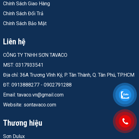
Chính Sách Giao Hàng
Tỉ trọng
1.09 – 1.15 kg/lít
Chính Sách Đổi Trả
Chính Sách Bảo Mật
Thành phần chất
rắn
Khoảng 32%
Liên hệ
Kháng kiềm (chứng nhận TUV-
Kháng hóa chất
SUB-PSB, SS150:1998)
CÔNG TY TNHH SƠN TAVACO
Thời gian khô bề
MST: 0317933541
mặt
≤ 20 phút
Địa chỉ: 36A Trương Vĩnh Ký, P. Tân Thành, Q. Tân Phú, TP.HCM
Thời gian khô
ĐT: 0913888277 - 0902791288
cứng
≤ 1 giờ
Email:
tavaco.vn@gmail.com
Thời gian chờ
Website: sontavaco.com
giữa 2 lớp
3 giờ
Độ dày màng
Thương hiệu
sơn khô đề nghị
25 – 30 micron
Sơn Dulux
Độ phủ lý thuyết
10.6 – 12.8 m²/lít