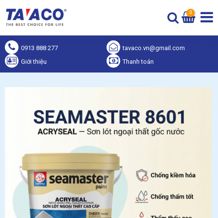
0
0913 888 277
tavaco.vn@gmail.com
Giới thiệu
Thanh toán