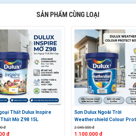
SẢN PHẨM CÙNG LOẠI
oại Thất Dulux Inspire
Sơn Dulux Ngoài Trời
 Thất Mờ Z98 15L
Weathershield Colour Pro
Bóng E023 15L
00 đ
2.045.000 đ
00 đ
1.100.000 đ