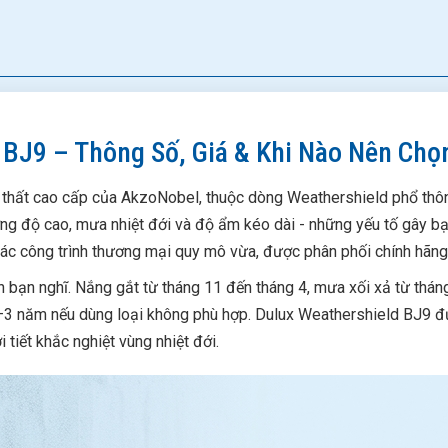
 BJ9 – Thông Số, Giá & Khi Nào Nên Chọ
 thất cao cấp của AkzoNobel, thuộc dòng Weathershield phổ thô
ường độ cao, mưa nhiệt đới và độ ẩm kéo dài - những yếu tố gây 
các công trình thương mại quy mô vừa, được phân phối chính hãng
 bạn nghĩ. Nắng gắt từ tháng 11 đến tháng 4, mưa xối xả từ tháng 
2–3 năm nếu dùng loại không phù hợp. Dulux Weathershield BJ9 đượ
 tiết khắc nghiệt vùng nhiệt đới.