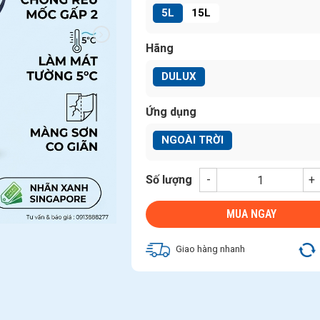
5L
15L
Hãng
DULUX
Ứng dụng
NGOÀI TRỜI
Số lượng
-
+
MUA NGAY
Giao hàng nhanh