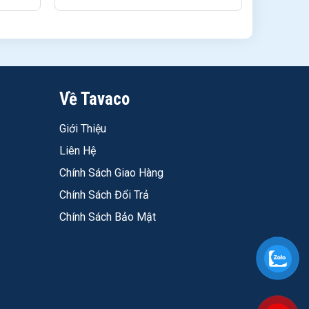
oại thất, dưới dòng Powerflexx (GJ8B) và Royal
Về Tavaco
Giới Thiệu
Liên Hệ
Chính Sách Giao Hàng
ờng, gần khu công nghiệp hay ven biển được lợi
Chính Sách Đổi Trả
Chính Sách Bảo Mật
" theo thời gian so với bề mặt mờ khi nhìn từ xa.
 phân tán đều hơn và lớp phủ ít bị oxy hóa hơn bề