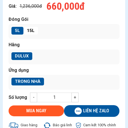
660,000đ
Giá:
1,236,000đ
Đóng Gói
5L
15L
Hãng
DULUX
Ứng dụng
TRONG NHÀ
Số lượng
-
+
LIÊN HỆ ZALO
MUA NGAY
Giao hàng
Báo giá linh
Cam kết 100% chính