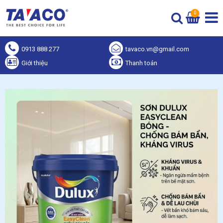
0
0913 888 277
tavaco.vn@gmail.com
Giới thiệu
Thanh toán