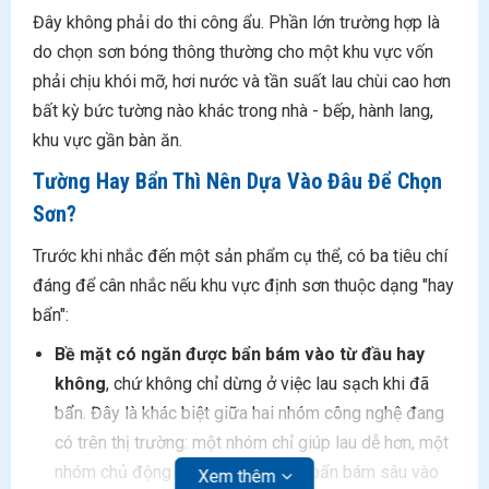
Đây không phải do thi công ẩu. Phần lớn trường hợp là
do chọn sơn bóng thông thường cho một khu vực vốn
phải chịu khói mỡ, hơi nước và tần suất lau chùi cao hơn
bất kỳ bức tường nào khác trong nhà - bếp, hành lang,
khu vực gần bàn ăn.
Tường Hay Bẩn Thì Nên Dựa Vào Đâu Để Chọn
Sơn?
Trước khi nhắc đến một sản phẩm cụ thể, có ba tiêu chí
đáng để cân nhắc nếu khu vực định sơn thuộc dạng "hay
bẩn":
Bề mặt có ngăn được bẩn bám vào từ đầu hay
không
, chứ không chỉ dừng ở việc lau sạch khi đã
bẩn. Đây là khác biệt giữa hai nhóm công nghệ đang
có trên thị trường: một nhóm chỉ giúp lau dễ hơn, một
nhóm chủ động ngăn dầu mỡ, bụi bẩn bám sâu vào
Xem thêm