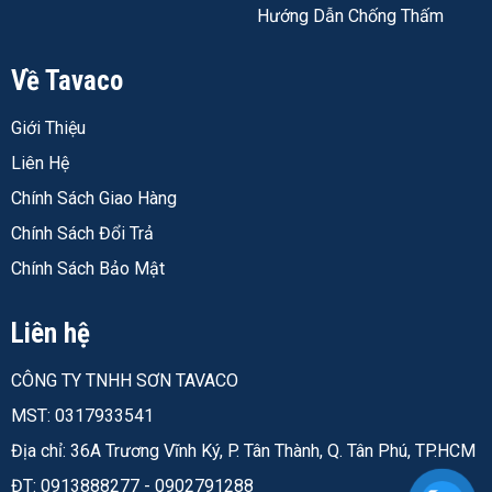
Hướng Dẫn Chống Thấm
Nên Chọn Dòng EasyClean Nào Cho Không Gian
Hay Bẩn?
Về Tavaco
Dulux có nhiều dòng cùng hướng đến khả năng dễ vệ
Giới Thiệu
sinh, nhưng không phải dòng nào cũng cùng một cơ chế.
Liên Hệ
Nếu đang phân vân giữa các lựa chọn, bảng dưới đây
giúp thấy rõ
dòng nào chỉ lau sạch dễ hơn, và dòng
Chính Sách Giao Hàng
nào chủ động ngăn bẩn bám vào
:
Chính Sách Đổi Trả
Chính Sách Bảo Mật
Dòng sản
Công nghệ
Bề
Giá 5L /
phẩm
mặt
Tavaco
Liên hệ
EasyClean
Lau chùi vượt trội
Mờ
576.000đ
99A
CÔNG TY TNHH SƠN TAVACO
EasyClean
Lau chùi vượt trội
Bóng
606.000đ
MST: 0317933541
99AB
Địa chỉ: 36A Trương Vĩnh Ký, P. Tân Thành, Q. Tân Phú, TP.HCM
EasyClean
Chống bám bẩn
Mờ
644.000đ
ĐT: 0913888277 - 0902791288