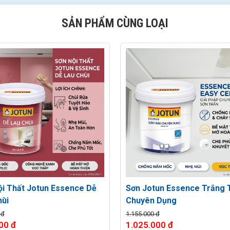
SẢN PHẨM CÙNG LOẠI
ội Thất Jotun Essence Dễ
Sơn Jotun Essence Trắng 
hùi
Chuyên Dụng
 đ
1.155.000 đ
00 đ
1.025.000 đ