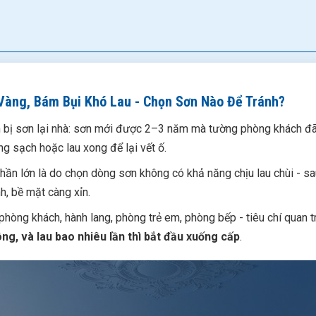
Vàng, Bám Bụi Khó Lau - Chọn Sơn Nào Để Tránh?
ẩn bị sơn lại nhà: sơn mới được 2–3 năm mà tường phòng khách đã
ông sạch hoặc lau xong để lại vết ố.
hần lớn là do chọn dòng sơn không có khả năng chịu lau chùi - s
, bề mặt càng xỉn.
hòng khách, hành lang, phòng trẻ em, phòng bếp - tiêu chí quan 
ng, và lau bao nhiêu lần thì bắt đầu xuống cấp
.