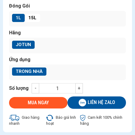
Đóng Gói
1L
15L
Hãng
JOTUN
Ứng dụng
TRONG NHÀ
Số lượng
-
+
LIÊN HỆ ZALO
MUA NGAY
Giao hàng
Báo giá linh
Cam kết 100% chính
nhanh
hoạt
hãng