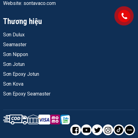
tường màu đậm muốn chuyển sang màu sáng, cần thêm
Website: sontavaco.com
lớp lót hoặc sơn lót chống kiềm tùy tình trạng tường.
Thương hiệu
Độ bám dính và bền màu:
Màu giữ được độ tươi trong
điều kiện trong nhà - không bị ố vàng theo năm tháng
Sơn Dulux
như một số dòng giá thấp hơn. Thích hợp với điều kiện
Seamaster
khí hậu nóng ẩm TP.HCM và các tỉnh miền Nam.
Sơn Nippon
Sơn Jotun
Thông Số Kỹ Thuật Jotun Majestic Đẹp Nguyên
Sơn Epoxy Jotun
Bản Siêu Mờ
Sơn Kova
Trước khi vào bảng số liệu, có một vài thông số thực sự
Sơn Epoxy Seamaster
cần quan tâm khi chọn sơn nội thất - không phải tất cả
đều quan trọng như nhau trong thực tế thi công.
Độ phủ lý thuyết
(bao nhiêu m² mỗi lít sơn): Con số nhà
sản xuất công bố thường là điều kiện lý tưởng. Trong
thực tế, tường có bề mặt sần hoặc sơn lần đầu sẽ hút