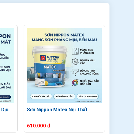
 Dịu
Sơn Nippon Matex Nội Thất
Sơn Nipp
Nội Thất
610.000 đ
610.000