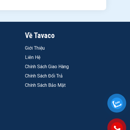
Về Tavaco
Giới Thiệu
ông thường. Điều kiện để lau tốt: thi công đúng hệ thống
Liên Hệ
Chính Sách Giao Hàng
Chính Sách Đổi Trả
VOC < 25g/L; đạt Green Label và QCVN 08:2020/BCT. Phù
Chính Sách Bảo Mật
AT 8%.