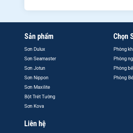
Sản phẩm
Chọn 
Sơn Nippon Easy Wash Mới
Sơn Dulux
Phòng kh
Sơn Nippon Easy Wash có lau chùi vết bẩn được kh
Được - đây là tính năng cốt lõi của dòng này. Công nghệ 
Sơn Seamaster
Phòng n
với Easy Wash Sealer chuyên biệt - dùng lót sai làm giả
Sơn Jotun
Phòng b
Sơn Easy Wash Nippon có mùi không, an toàn cho t
Sơn Nippon
Phòng B
Mùi rất nhẹ cả trong lúc thi công lẫn sau khi khô - TDS
hợp sơn phòng ngủ trẻ em và không gian kín có người ở.
Sơn Maxilite
Giá sơn Nippon Easy Wash chiết khấu tại Tavaco ba
Bột Trét Tường
1.402.000 đ/thùng 15L và 503.000 đ/thùng 5L tại Sơn Tav
Sơn Kova
Mua Sơn Nippon Easy Wash chính hãng TP.HCM ở 
Công ty Sơn Tavaco – 36A Trương Vĩnh Ký, P. Tân Sơn Nh
Liên hệ
Sơn Nippon Easy Wash Là Gì – Khi Nào Đ