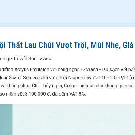
i Thất Lau Chùi Vượt Trội, Mùi Nhẹ, Gi
yên gia tư vấn Sơn Tavaco
dified Acrylic Emulsion với công nghệ EZWash - lau sạch vết bẩ
our Guard. Sơn lau chùi vượt trội Nippon này đạt 10–13 m²/lít ở 
và không chứa Chì, Thủy ngân, Crôm - an toàn cho không gian có t
 so niêm yết 3.100.000 đ, đã gồm VAT 8%.