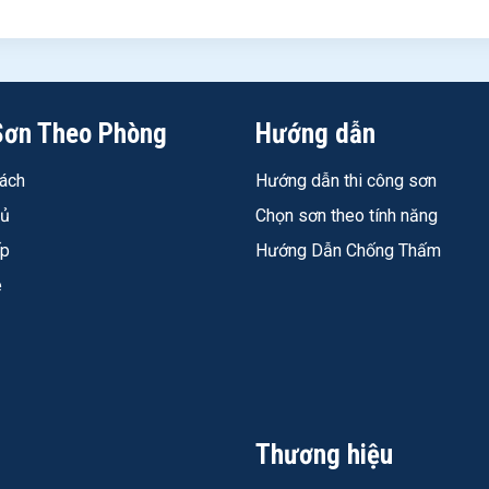
Sơn Theo Phòng
Hướng dẫn
ách
Hướng dẫn thi công sơn
ông?
EZWash xử lý được vết bẩn như cà phê, trà, dầu mỡ và các vết bẩn sinh hoạt th
gủ
Chọn sơn theo tính năng
m khả năng lau chùi dù sơn phủ đúng.
ếp
Hướng Dẫn Chống Thấm
rẻ nhỏ không?
é
 ghi nhận rõ. Không chứa Chì, Thủy ngân, Crôm và kim loại nặng; không APEO; 
o nhiêu?
aco TPHCM - tiết kiệm lần lượt 1.698.000 đ và 586.000 đ so niêm yết, đã gồm V
đâu?
ì, TP.HCM. SĐT: 0913.888.277. Tem chính hãng, hóa đơn GTGT.
Thương hiệu
ây Là Lựa Chọn Đúng Cho Tường Nhà Có Trẻ Nhỏ