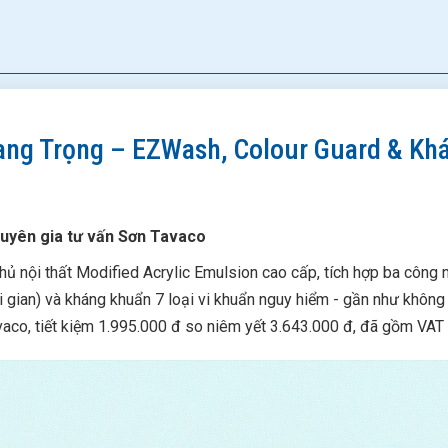
ang Trọng – EZWash, Colour Guard & Kh
huyên gia tư vấn Sơn Tavaco
ủ nội thất Modified Acrylic Emulsion cao cấp, tích hợp ba côn
i gian) và kháng khuẩn 7 loại vi khuẩn nguy hiểm - gần như không
vaco, tiết kiệm 1.995.000 đ so niêm yết 3.643.000 đ, đã gồm VAT 