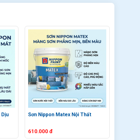
 Dịu
Sơn Nippon Matex Nội Thất
Sơn Nipp
Nội Thất
610.000 đ
610.000