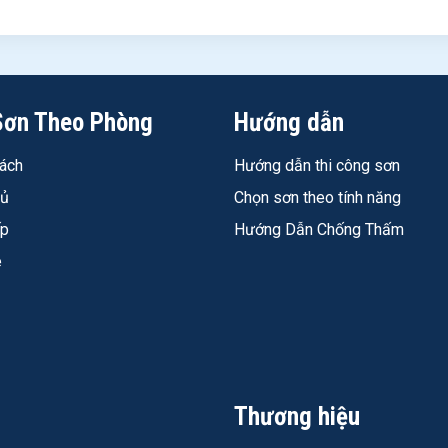
Sơn Theo Phòng
Hướng dẫn
au chùi được không?
ách
Hướng dẫn thi công sơn
n không thể ngấm sâu vào màng sơn bóng sau khi khô hoàn toàn.
gủ
Chọn sơn theo tính năng
g sơn đã khô hoàn toàn - không chùi rửa trong vòng 24–48 giờ đầu.
ếp
Hướng Dẫn Chống Thấm
 công?
é
thi công và sau khi khô". Không APEO, không Chì/Thủy ngân/Crôm,
 gió.
 khấu Tavaco bao nhiêu 2026?
00 đ/thùng 15L tại Sơn Nippon Tavaco, phục vụ công trình TP.H
Thương hiệu
nh hãng TP.HCM ở đâu?