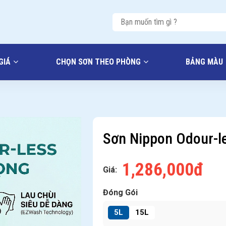
GIÁ
CHỌN SƠN THEO PHÒNG
BẢNG MÀU
Sơn Nippon Odour-l
1,286,000đ
Giá:
Đóng Gói
5L
15L