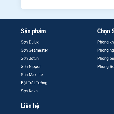
Sản phẩm
Chọn 
Sơn Nippon Odour-less Bóng Sang Trọng có l
Sơn Dulux
Phòng kh
Được - công nghệ EZWash Technology giúp vết bẩ
Sơn Seamaster
Phòng n
là sạch. Hiệu quả lau chùi chỉ đạt tối đa khi màn
Sơn Jotun
Phòng b
Sơn Nippon bóng nội thất có mùi không khi thi
Sơn Nippon
Phòng B
Mùi rất nhẹ - TDS ghi rõ "mùi rất nhẹ trong khi 
Sơn Maxilite
em và không gian kín tại TP.HCM sau 24 giờ thông
Bột Trét Tường
Giá Nippon Odour-less Bóng Sang Trọng chiết
Sơn Kova
Sơn Nippon Odour-less Bóng Sang Trọng - 1.648.0
yết 3.643.000 đ, đã gồm VAT 8%.
Liên hệ
Mua Nippon Odour-less Bóng Sang Trọng chí