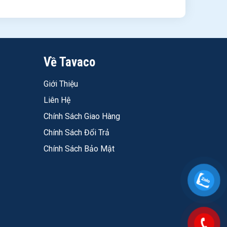
Về Tavaco
Giới Thiệu
 Chùi rửa bằng khăn mềm ướt hoặc chất tẩy nhẹ
Liên Hệ
Chính Sách Giao Hàng
Chính Sách Đổi Trả
 VOC < 25g/L - dùng được cho phòng ngủ, phòng trẻ
Chính Sách Bảo Mật
CM và Miền Nam. Tiết kiệm 1.995.000 đ so niêm