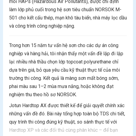
môi HAPs (Hazardous Air Pollutants), được chỉ định
làm lớp phủ cuối trong hệ sơn tiêu chuẩn NORSOK M-
501 cho kết cấu thép, mạn khô tàu biển, nhà máy lọc dầu
và công trình công nghiệp nặng.
Trong hơn 15 năm tư vấn hệ sơn cho các dự án công
nghiệp và hàng hải, tôi nhận thấy một vấn đề lặp đi lặp
lại: nhiều nhà thầu chọn lớp topcoat polyurethane chỉ
dựa trên giá, bỏ qua yêu cầu kỹ thuật thực tế của môi
trường thi công. Kết quả là màng sơn mất bóng sớm,
phai màu sau 1–2 mùa mưa nắng, hoặc không đạt
nghiệm thu theo hồ sơ NORSOK.
Jotun Hardtop AX được thiết kế để giải quyết chính xác
những vấn đề đó. Bài này tổng hợp toàn bộ TDS chi tiết,
quy trình thi công đúng kỹ thuật, so sánh thực tế với
Hardtop XP và các đối thủ cùng phân khúc – để bạn