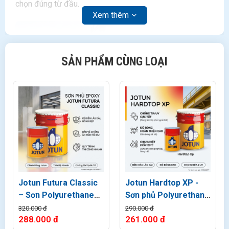
chọn đúng từ đầu.
Xem thêm
SẢN PHẨM CÙNG LOẠI
Jotun Futura Classic
Jotun Hardtop XP -
– Sơn Polyurethane
Sơn phủ Polyurethane
Kết Cấu Sắt Thép Tàu
(PU) ngoài trời
320.000 đ
290.000 đ
288.000 đ
261.000 đ
Biển
Jotun Hardtop AX - Sơn phủ PU Ngoài Trời Cho Kết Cấp Thép