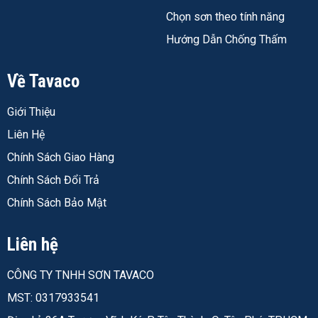
boong tàu, cầu cảng thép
Chọn sơn theo tính năng
Công nghiệp nặng:
Nhà máy lọc dầu, nhà máy điện,
Hướng Dẫn Chống Thấm
giàn khoan, bồn bể ngoài trời
Hạ tầng & dân dụng:
Cầu thép, cột tháp điện, công
Về Tavaco
trình cao tầng mặt ngoài
Trong thực tế, sơn Hardtop AX thường được chỉ định khi
Giới Thiệu
dự án có một trong các yêu cầu sau:
Liên Hệ
Hồ sơ kỹ thuật theo chuẩn NORSOK M-501 (phổ
Chính Sách Giao Hàng
biến trong dự án dầu khí, cảng biển)
Chính Sách Đổi Trả
Bề mặt hoàn thiện bóng cao, cấp GU 60° đạt 70–
Chính Sách Bảo Mật
85
Công trình nằm trong vùng ăn mòn C4–C5-M theo
Liên hệ
ISO 12944 (gần biển, vùng nhiễm muối)
Yêu cầu không chứa HAPs – quy định bắt buộc ở
CÔNG TY TNHH SƠN TAVACO
nhiều nhà máy có tiêu chuẩn an toàn không khí cao
MST: 0317933541