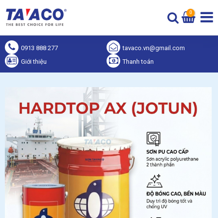
0
0913 888 277
tavaco.vn@gmail.com
Giới thiệu
Thanh toán