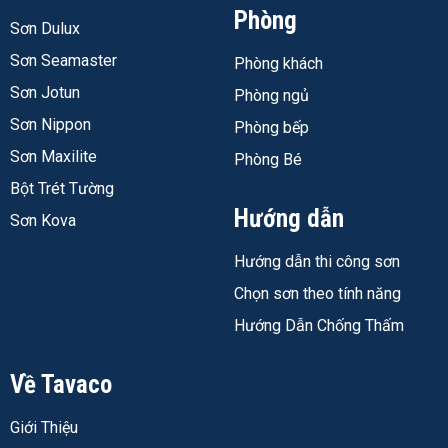
xe đẩy, thiết bị di chuyển thường xuyên.
Phòng
Sơn Dulux
Muốn thi công an toàn hơn do sản phẩm không dễ
cháy, không có mùi dung môi nồng.
Sơn Seamaster
Phòng khách
Chấp nhận thời gian chờ khô đủ dài để đảm bảo chất
Sơn Jotun
Phòng ngủ
lượng, không cần đưa vào sử dụng ngay trong ngày.
Sơn Nippon
Phòng bếp
Không nên dùng khi:
Sơn Maxilite
Phòng Bé
Cần đưa sàn vào sử dụng ngay trong vài giờ – theo
Bột Trét Tường
TDS, khô cứng dưới 8 giờ nhưng khô hoàn toàn phải
Hướng dẫn
Sơn Kova
mất một tuần.
Hướng dẫn thi công sơn
Đội thi công không quen làm việc với hỗn hợp có hạn
sử dụng ngắn – hỗn hợp sau khi pha chỉ dùng được
Chọn sơn theo tính năng
khoảng 60 phút ở 30°C, cần thi công nhanh và có kế
Hướng Dẫn Chống Thấm
hoạch pha trộn theo lượng thực tế cần dùng.
Bề mặt bê tông còn ẩm cao hoặc chưa xử lý độ ẩm –
Về Tavaco
TDS nêu rõ độ ẩm cao là nguyên nhân phổ biến gây
phồng rộp, đổi màu màng sơn.
Giới Thiệu