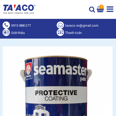
0
0913 888 277
tavaco.vn@gmail.com
Giới thiệu
Thanh toán