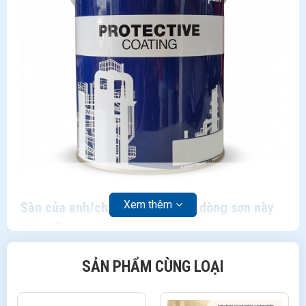
Xem thêm
Sàn của anh/chị có phù hợp với dòng sơn này
không?
Nếu công trình là nhà máy chế biến thực phẩm, bệnh
SẢN PHẨM CÙNG LOẠI
viện, trường học hoặc xưởng sản xuất – những nơi vừa
cần sàn chịu lực, chống va đập, vừa không thể chấp