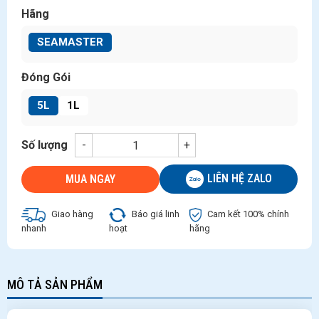
Hãng
SEAMASTER
Đóng Gói
5L
1L
Số lượng
-
+
LIÊN HỆ ZALO
MUA NGAY
Giao hàng
Báo giá linh
Cam kết 100% chính
nhanh
hoạt
hãng
MÔ TẢ SẢN PHẨM