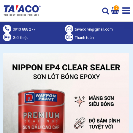
0
0913 888 277
tavaco.vn@gmail.com
Giới thiệu
Thanh toán