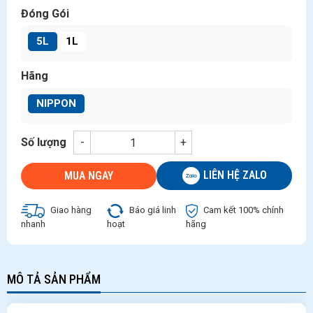
Đóng Gói
5L
1L
Hãng
NIPPON
Số lượng
-
+
LIÊN HỆ ZALO
MUA NGAY
Giao hàng
Báo giá linh
Cam kết 100% chính
nhanh
hoạt
hãng
MÔ TẢ SẢN PHẨM