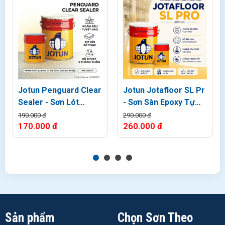
Jotun Penguard Clear
Jotun Jotafloor SL Pr
Sealer - Sơn Lót
- Sơn Sàn Epoxy Tự
Epoxy trong suốt
San Phẳng
190.000 đ
290.000 đ
170.000 đ
260.000 đ
Sản phẩm
Chọn Sơn Theo