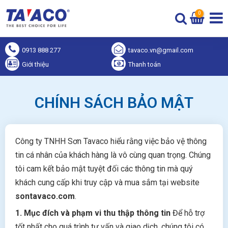
0
0913 888 277
tavaco.vn@gmail.com
Giới thiệu
Thanh toán
CHÍNH SÁCH BẢO MẬT
Công ty TNHH Sơn Tavaco hiểu rằng việc bảo vệ thông
tin cá nhân của khách hàng là vô cùng quan trọng. Chúng
tôi cam kết bảo mật tuyệt đối các thông tin mà quý
khách cung cấp khi truy cập và mua sắm tại website
sontavaco.com
.
1. Mục đích và phạm vi thu thập thông tin
Để hỗ trợ
tốt nhất cho quá trình tư vấn và giao dịch, chúng tôi có