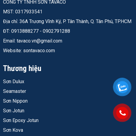
CÔNG TY TNHH SƠN TAVACO
trao đổi thông tin cá nhân của khách hàng cho bất
MST: 0317933541
kỳ bên thứ ba nào khác, ngoại trừ trường hợp có
Địa chỉ: 36A Trương Vĩnh Ký, P. Tân Thành, Q. Tân Phú, TP.HCM
yêu cầu cung cấp từ các cơ quan pháp luật có
ĐT: 0913888277 - 0902791288
thẩm quyền.
Email:
tavaco.vn@gmail.com
Hệ thống website sử dụng các biện pháp an ninh
mạng chuyên nghiệp để bảo vệ dữ liệu, chống lại
Website: sontavaco.com
các hành vi truy cập, thay đổi hoặc đánh cắp thông
tin trái phép.
Thương hiệu
Sơn Dulux
Seamaster
Sơn Nippon
Sơn Jotun
Sơn Epoxy Jotun
Sơn Kova