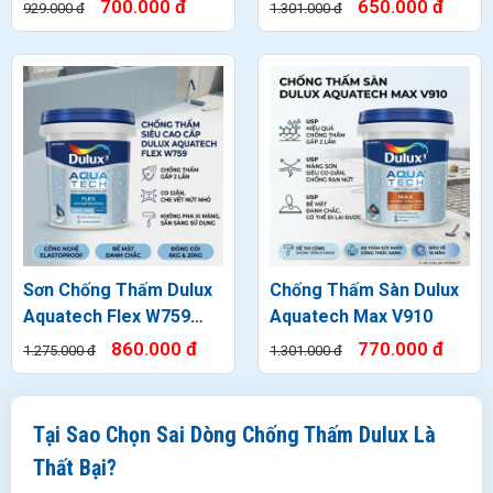
Tường Xi Măng & Bê
Tường Ngoại Thất
700.000 đ
650.000 đ
929.000 đ
1.301.000 đ
Tông
Sơn Chống Thấm Dulux
Chống Thấm Sàn Dulux
Aquatech Flex W759
Aquatech Max V910
Ngoại Thất
860.000 đ
770.000 đ
1.275.000 đ
1.301.000 đ
Tại Sao Chọn Sai Dòng Chống Thấm Dulux Là
Thất Bại?