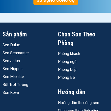
SỬ DỤNG CÔNG CỤ
Chống Thấm Tường - Tổng Hợp Tất Cả Thương Hiệu
-
So sánh Dulux với Jotun, Nippon, Kova.
5 Dòng Dulux Aquatech - Chọn Theo 4 Tình
Sản phẩm
Chọn Sơn Theo
Huống Thực Tế
Phòng
Sơn Dulux
Tình
Dòng
Phân
Giá 6KG
Giá 20KG
Sơn Seamaster
Phòng khách
huống
phù hợp
khúc
(chiết
(chiết
Sơn Jotun
thực tế
khấu)
khấu)
Phòng ngủ
Sơn Nippon
Phòng bếp
Sàn sân
Aquatech
Cao
847.000đ
2.688.000đ
thượng,
Max
cấp
Sơn Maxilite
Phòng Bé
ban công,
V910
Bột Trét Tường
WC tiếp
Hướng dẫn
Sơn Kova
xúc nước
nhiều
Hướng dẫn thi công sơn
Tường
Aquatech
Cao
831.000đ
2.616.000đ
Chọn sơn theo tính năng