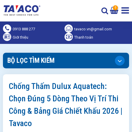
0
0913 888 277
tavaco.vn@gmail.com
Giới thiệu
Thanh toán
BỘ LỌC TÌM KIẾM
Chống Thấm Dulux Aquatech:
Chọn Đúng 5 Dòng Theo Vị Trí Thi
Công & Bảng Giá Chiết Khấu 2026 |
Tavaco