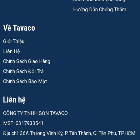
ngoài trời,
Flex
cấp
Hướng Dẫn Chống Thấm
cần màu
W759
xám, co
giãn cao
Về Tavaco
Tường/sàn
Aquatech
Trung
683.000đ
2.069.000đ
Giới Thiệu
vừa, muốn
3in1
cấp
tiết kiệm
V189
Liên Hệ
bước lót
Chính Sách Giao Hàng
Cần bề
Aquatech
Trung
830.000đ
2.526.000đ
Chính Sách Đổi Trả
mặt đanh
Y65
cấp
Chính Sách Bảo Mật
chắc, pha
xi măng
Liên hệ
Ngân sách
Aquatech
Phổ
725.000đ
2.079.000đ
tiết kiệm,
Hiệu Quả
thông
CÔNG TY TNHH SƠN TAVACO
tường/sàn
C8033
ít tiếp xúc
MST: 0317933541
nước
Địa chỉ: 36A Trương Vĩnh Ký, P. Tân Thành, Q. Tân Phú, TP.HCM