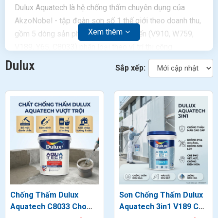
Dulux Aquatech là hệ chống thấm chuyên dụng của
AkzoNobel - tập đoàn sơn số 1 thế giới theo doanh thu,
Xem thêm
gồm 5 dòng sản phẩm polymer cải tiến (V910, W759,
V189, Y65, C8033) phân loại theo vị trí thi công
sàn/tường và khả năng chịu tải, đạt tiêu chuẩn chống
Dulux
Sắp xếp:
thấm ngoài trời của AkzoNobel Global. Khác với sơn
nước có tính năng chống thấm nhẹ,
Chống thấm Dulux
Aquatech
tạo màng polymer dày ngăn nước thẩm thấu ở
mức áp lực nước liên tục.
Chống Thấm Dulux
Sơn Chống Thấm Dulux
Aquatech C8033 Cho
Aquatech 3in1 V189 Cho