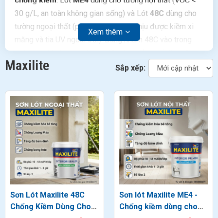
chống kiềm
: Lót
ME4
dùng cho tường nội thất (VOC <
30 g/L, an toàn không gian sống) và Lót
48C
dùng cho
tường ngoại thất (polymer cao hơn, chịu được kiềm xi
Xem thêm
măng và tia UV ngoài trời). Dùng nhầm 48C vào trong
nhà hoặc ME4 ra ngoài trời đều làm giảm tuổi thọ hệ sơn
Maxilite
phủ bên trên hơn 50%. Giá tại đại lý cấp 1 Dulux:
ME4
Sắp xếp:
từ 890.000đ/15L
–
48C từ 1.340.000đ/15L
.
Sơn Lót Maxilite 48C
Sơn lót Maxilite ME4 -
Chống Kiềm Dùng Cho
Chống kiềm dùng cho