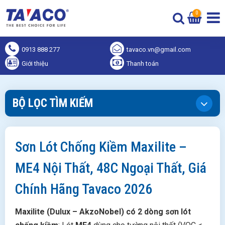
0
0913 888 277
tavaco.vn@gmail.com
Giới thiệu
Thanh toán
BỘ LỌC TÌM KIẾM
Sơn Lót Chống Kiềm Maxilite –
ME4 Nội Thất, 48C Ngoại Thất, Giá
Chính Hãng Tavaco 2026
Maxilite (Dulux – AkzoNobel) có 2 dòng sơn lót