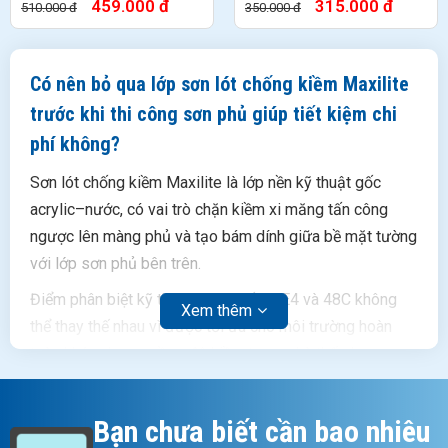
Tường Ngoài Trời
nội thất
459.000 đ
315.000 đ
510.000 đ
350.000 đ
Có nên bỏ qua lớp sơn lót chống kiềm Maxilite
trước khi thi công sơn phủ giúp tiết kiệm chi
phí không?
Sơn lót chống kiềm Maxilite là lớp nền kỹ thuật gốc
acrylic–nước, có vai trò chặn kiềm xi măng tấn công
ngược lên màng phủ và tạo bám dính giữa bề mặt tường
với lớp sơn phủ bên trên.
Điểm phân biệt kỹ thuật then chốt: ME4 và 48C không
Xem thêm
thể thay thế nhau vì được tối ưu cho môi trường hoàn
toàn khác nhau – nồng độ kiềm trong nhà thấp hơn,
không có UV; ngoài trời kiềm cao hơn và chịu thêm tác
động nhiệt ẩm thay đổi liên tục. Bỏ lớp lót hoàn toàn =
Bạn chưa biết cần bao nhiêu
lớp sơn phủ bên trên mất hơn 50% tuổi thọ thiết kế, dù