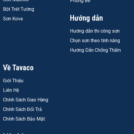
Phòng Bé
trước:
không dùng được thay 48C cho tường ngoài
Bột Trét Tường
trời
– polymer của ME4 được tối ưu cho môi trường nội
Hướng dẫn
Sơn Kova
thất, không đủ chịu UV và kiềm cộng nhiệt ẩm thay đổi
liên tục bên ngoài.
Hướng dẫn thi công sơn
Phù hợp:
tất cả tường trong nhà – phòng khách, ngủ,
Chọn sơn theo tính năng
bếp, toilet, hành lang có mái che không dính mưa hắt.
Hướng Dẫn Chống Thấm
Không dùng cho:
tường mặt tiền, tường hông, sân
thượng – bất kỳ bề mặt nào tiếp xúc trực tiếp mưa nắng.
Về Tavaco
👉 Xem thông số kỹ thuật đầy đủ, tỉ lệ pha, hướng dẫn
Giới Thiệu
thi công từng bước – Sơn Lót ME4
Liên Hệ
Chính Sách Giao Hàng
Sơn Lót Ngoại Thất Maxilite 48C
– Polymer Cao Hơn,
Chính Sách Đổi Trả
Chịu Kiềm Mạnh Và UV Ngoài Trời
Chính Sách Bảo Mật
48C là sơn lót ngoại thất chuyên dụng với hàm lượng
polymer cao hơn ME4 – được thiết kế chịu đồng thời