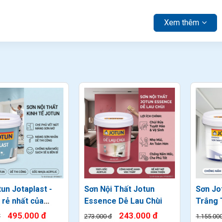
Xem thêm
un Jotaplast -
Sơn Nội Thất Jotun
Sơn Jo
 rẻ nhất của
Essence Dễ Lau Chùi
Trắng 
trong nhà
Dụng
495.000 đ
243.000 đ
đ
273.000 đ
1.155.00