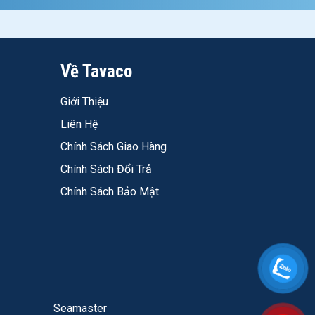
u, giá hợp lý hơn Đẹp Nguyên Bản
t, bóng, giá tốt
Về Tavaco
t, mờ, giá tốt
ùi nhất phân khúc, chống nấm mốc
Giới Thiệu
Liên Hệ
g bắn, trắng tinh, không nhợt vàng
Chính Sách Giao Hàng
hất, chống nấm mốc cơ bản
Chính Sách Đổi Trả
Chính Sách Bảo Mật
Seamaster