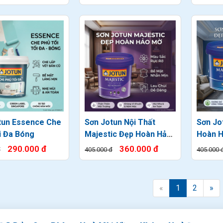
tun Essence Che
Sơn Jotun Nội Thất
Sơn Jo
i Đa Bóng
Majestic Đẹp Hoàn Hảo
Hoàn 
Mờ
290.000 đ
360.000 đ
đ
405.000 đ
405.000 
«
1
2
»