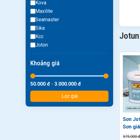
Kova
Maxilite
Seamaster
Sika
Jotun
Kcc
Joton
Khoảng giá
50.000 đ
-
3.000.000 đ
Lọc giá
Sơn Jot
Sơn giá
Jotun 
575.000 