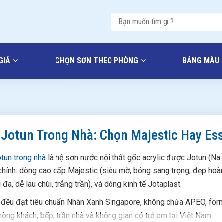
GIÁ
CHỌN SƠN THEO PHÒNG
BẢNG MÀU
 Jotun Trong Nhà: Chọn Majestic Hay E
tun trong nhà
là hệ sơn nước nội thất gốc acrylic được Jotun (Na
hính: dòng cao cấp Majestic (siêu mờ, bóng sang trọng, đẹp ho
 đa, dễ lau chùi, trắng trần), và dòng kinh tế Jotaplast.
 đều đạt tiêu chuẩn Nhãn Xanh Singapore, không chứa APEO, for
hòng khách, bếp, trần nhà và không gian có trẻ em tại Việt Nam.