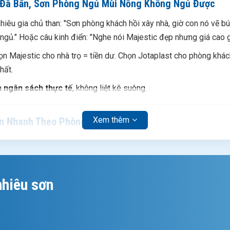
 Đã Bẩn, Sơn Phòng Ngủ Mùi Nồng Không Ngủ Được
iêu gia chủ than: "Sơn phòng khách hồi xây nhà, giờ con nó vẽ bú
ngủ." Hoặc câu kinh điển: "Nghe nói Majestic đẹp nhưng giá cao
n Majestic cho nhà trọ = tiền dư. Chọn Jotaplast cho phòng khác
hất.
à
ngân sách thực tế
, không liệt kê suông.
Xem thêm
ọn Nhanh Theo Phòng
phù hợp
Ngân sách
Tính Năn
nhiêu sơn
gủ master, phòng khách cao cấp
Cao
Siêu mờ, 
hách, phòng ăn
Cao
Bóng sang
ách, phòng trẻ em, hành lang
Trung-cao
Bóng, dễ 