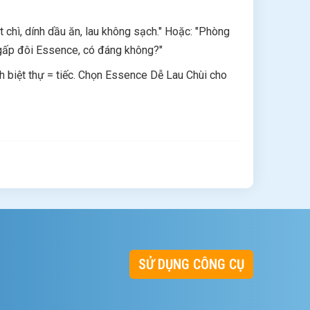
t chì, dính dầu ăn, lau không sạch." Hoặc: "Phòng
 gấp đôi Essence, có đáng không?"
h biệt thự = tiếc. Chọn Essence Dễ Lau Chùi cho
g chính
màu trung thực nhất, không gian sang trọng
SỬ DỤNG CÔNG CỤ
, làm sạch không khí, dễ lau
lau chùi, giá hợp lý hơn Đẹp Nguyên Bản