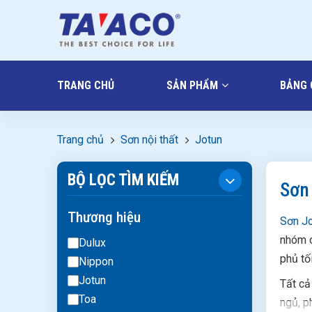
TRANG CHỦ
SẢN PHẨM
BẢNG 
Trang chủ
Sơn nội thất
Jotun
BỘ LỌC TÌM KIẾM
Sơn
Thương hiệu
Sơn Jo
nhóm c
Dulux
phủ tối
Nippon
Jotun
Tất cả
Toa
ngủ, p