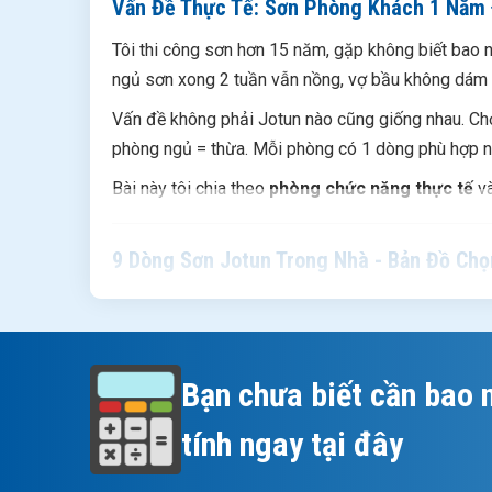
Vấn Đề Thực Tế: Sơn Phòng Khách 1 Năm
Tôi thi công sơn hơn 15 năm, gặp không biết bao nh
ngủ sơn xong 2 tuần vẫn nồng, vợ bầu không dám 
Vấn đề không phải Jotun nào cũng giống nhau. Chọ
phòng ngủ = thừa. Mỗi phòng có 1 dòng phù hợp n
Bài này tôi chia theo
phòng chức năng thực tế
v
9 Dòng Sơn Jotun Trong Nhà - Bản Đồ Ch
Dòng
Phòng 
Bạn chưa biết cần bao 
Majestic Đẹp Nguyên Bản
Phòng n
tính ngay tại đây
Majestic Bóng Sang Trọng
Phòng k
Majestic Đẹp Hoàn Hảo Bóng
Phòng kh