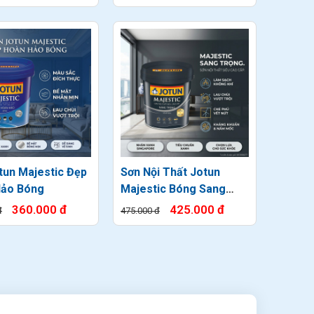
tun Majestic Đẹp
Sơn Nội Thất Jotun
Hảo Bóng
Majestic Bóng Sang
Trọng
360.000 đ
425.000 đ
đ
475.000 đ