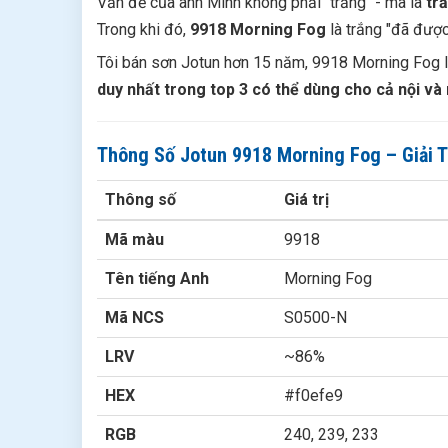
Vấn đề của anh Minh không phải "trắng" - mà là
trắ
Trong khi đó,
9918 Morning Fog
là trắng "đã được
Tôi bán sơn Jotun hơn 15 năm, 9918 Morning Fog l
duy nhất trong top 3 có thể dùng cho cả nội và 
Thông Số Jotun 9918 Morning Fog – Giải T
Thông số
Giá trị
Mã màu
9918
Tên tiếng Anh
Morning Fog
Mã NCS
S0500-N
LRV
~86%
HEX
#f0efe9
RGB
240, 239, 233