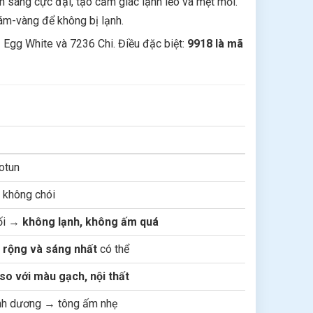
h sáng cực đại, tạo cảm giác lạnh lẽo và mệt mỏi.
xám-vàng để không bị lạnh.
 Egg White và 7236 Chi. Điều đặc biệt:
9918 là mã
otun
, không chói
đối →
không lạnh, không ấm quá
g
rộng và sáng nhất
có thể
so với màu gạch, nội thất
nh dương → tông ấm nhẹ