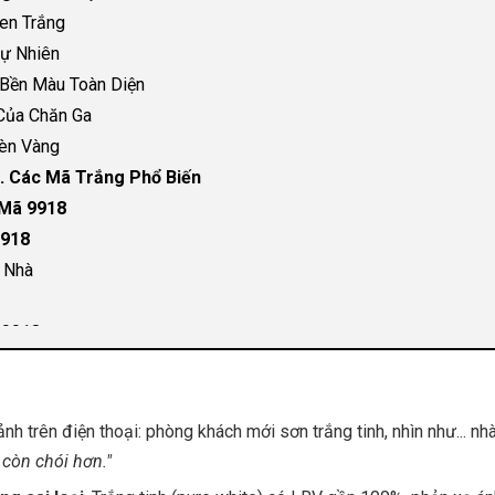
Đen Trắng
Tự Nhiên
 Bền Màu Toàn Diện
 Của Chăn Ga
Đèn Vàng
. Các Mã Trắng Phổ Biến
 Mã 9918
9918
i Nhà
 9918
18 Morning Fog
h trên điện thoại: phòng khách mới sơn trắng tinh, nhìn như... nh
 còn chói hơn."