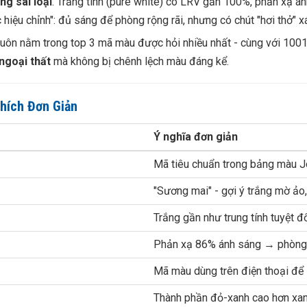
ng sai loại
. Trắng tinh (pure white) có LRV gần 100%, phản xạ án
 hiệu chỉnh": đủ sáng để phòng rộng rãi, nhưng có chút "hơi thở" 
uôn nằm trong top 3 mã màu được hỏi nhiều nhất - cùng với 1001
ngoại thất
mà không bị chênh lệch màu đáng kể.
hích Đơn Giản
Ý nghĩa đơn giản
Mã tiêu chuẩn trong bảng màu J
"Sương mai" - gợi ý trắng mờ ảo
Trắng gần như trung tính tuyệt 
Phản xạ 86% ánh sáng → phòn
Mã màu dùng trên điện thoại để
Thành phần đỏ-xanh cao hơn xa