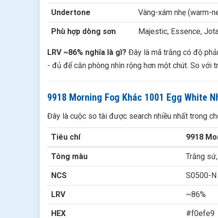
Undertone
Vàng-xám nhẹ (warm-ne
Phù hợp dòng sơn
Majestic, Essence, Jota
LRV ~86% nghĩa là gì?
Đây là mã trắng có độ phả
- đủ để căn phòng nhìn rộng hơn một chút. So với t
9918 Morning Fog Khác 1001 Egg White N
Đây là cuộc so tài được search nhiều nhất trong c
Tiêu chí
9918 Mo
Tông màu
Trắng sứ,
NCS
S0500-N
LRV
~86%
HEX
#f0efe9