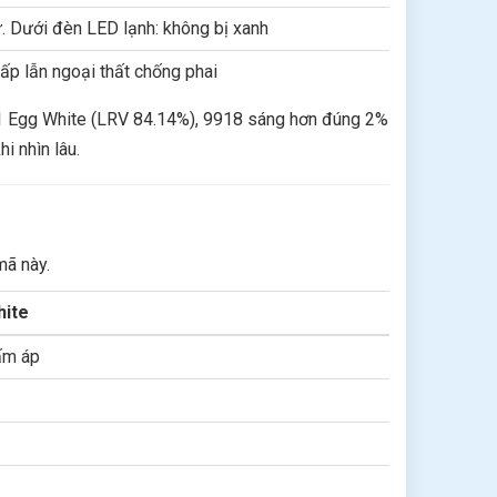
ứ. Dưới đèn LED lạnh: không bị xanh
ấp lẫn ngoại thất chống phai
001 Egg White (LRV 84.14%), 9918 sáng hơn đúng 2%
i nhìn lâu.
mã này.
hite
ấm áp