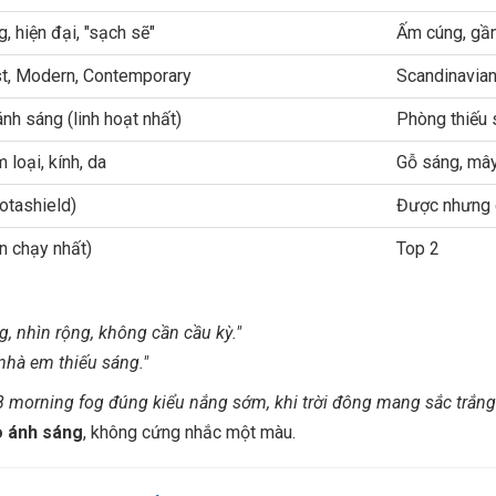
g, hiện đại, "sạch sẽ"
Ấm cúng, gần 
st, Modern, Contemporary
Scandinavian
ánh sáng (linh hoạt nhất)
Phòng thiếu 
m loại, kính, da
Gỗ sáng, mây 
Jotashield)
Được nhưng 
n chạy nhất)
Top 2
 nhìn rộng, không cần cầu kỳ."
 nhà em thiếu sáng."
 morning fog đúng kiểu nắng sớm, khi trời đông mang sắc trắng
o ánh sáng
, không cứng nhắc một màu.