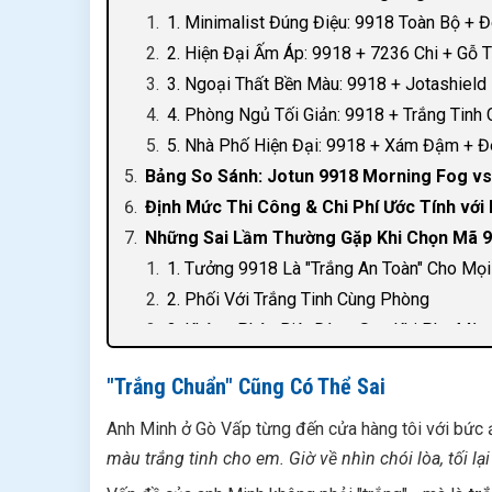
1. Minimalist Đúng Điệu: 9918 Toàn Bộ + 
2. Hiện Đại Ấm Áp: 9918 + 7236 Chi + Gỗ 
3. Ngoại Thất Bền Màu: 9918 + Jotashield
4. Phòng Ngủ Tối Giản: 9918 + Trắng Tinh
5. Nhà Phố Hiện Đại: 9918 + Xám Đậm + 
Bảng So Sánh: Jotun 9918 Morning Fog vs
Định Mức Thi Công & Chi Phí Ước Tính với
Những Sai Lầm Thường Gặp Khi Chọn Mã 
1. Tưởng 9918 Là "Trắng An Toàn" Cho Mọ
2. Phối Với Trắng Tinh Cùng Phòng
3. Không Phân Biệt Dòng Sơn Khi Pha Màu
Tư Vấn Miễn Phí & Báo Giá Pha Màu 9918
"Trắng Chuẩn" Cũng Có Thể Sai
Câu Hỏi Thường Gặp Về Mã Màu Jotun 99
Anh Minh ở Gò Vấp từng đến cửa hàng tôi với bức ản
màu trắng tinh cho em. Giờ về nhìn chói lòa, tối lại