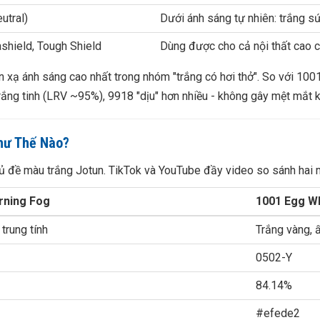
utral)
Dưới ánh sáng tự nhiên: trắng s
shield, Tough Shield
Dùng được cho cả nội thất cao c
n xạ ánh sáng cao nhất trong nhóm "trắng có hơi thở". So với 1
rắng tinh (LRV ~95%), 9918 "dịu" hơn nhiều - không gây mệt mắt kh
hư Thế Nào?
hủ đề màu trắng Jotun. TikTok và YouTube đầy video so sánh hai 
rning Fog
1001 Egg W
 trung tính
Trắng vàng, 
0502-Y
84.14%
#efede2